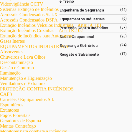
e Treino
Videovigilância CCTV
Sistemas Extinção de Incêndios
(62)
Engenharia de Segurança
Aerossóis Condensados Stat-X
(6)
Equipamentos Industriais
Aerossóis Condensados DSPA
Extinção Incêndios Veículos Industriais – Ansul A-101
(57)
Proteção Contra Incêndios
Extinção Incêndios Cozinhas – Ansul R-102
Extinção de Incêndios para Autocarros
(26)
Saúde Ocupacional
Gases Inertes
(24)
Segurança Eletrónica
EQUIPAMENTOS INDUSTRIAIS
Absorventes
(17)
Resgate e Salvamento
Chuveiros e Lava Olhos
Descontaminação
Gestão e Controlo
Iluminação
Manutenção e Higienização
Ventiladores e Extratores
PROTEÇÃO CONTRA INCÊNDIOS
CAF’s
Carretéis / Equipamentos S.I.
Espumíferos
Extintores
Fogos Florestais
Geradores de Espuma
Mantas Contrafogo
Monitores para combate a incêndios