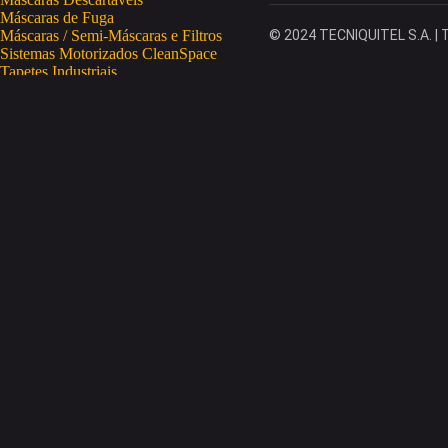
Máscaras de Fuga
Máscaras / Semi-Máscaras e Filtros
© 2024 TECNIQUITEL S.A. | T
Sistemas Motorizados CleanSpace
Tapetes Industriais
Vestuário de Proteção
SAÚDE OCUPACIONAL
Proteção da Pele
Limpeza da Pele
Regeneração da Pele
Desinfeção da Pele
Doseadores
Proteção COVID-19
Telemetria Temperatura
SEGURANÇA ELETRÓNICA
Despistagem / Confirmação Alcoolemia
Deteção de Drogas
Deteção Portátil de Gases
Equipamentos de Tracking
Estações Meteorológicas
STA
Acesso a Espaços Confinados
Equipamentos para Trabalhos em Altura
Soluções Anti-Quedas
STET