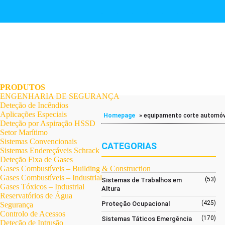
.
.
.
.
.
.
.
PRODUTOS
ENGENHARIA DE SEGURANÇA
Deteção de Incêndios
Aplicações Especiais
Homepage
»
equipamento corte automóv
Deteção por Aspiração HSSD
Setor Marítimo
Sistemas Convencionais
CATEGORIAS
Sistemas Endereçáveis Schrack
Deteção Fixa de Gases
Gases Combustíveis – Building & Construction
Gases Combustíveis – Industrial
(53)
Sistemas de Trabalhos em
Gases Tóxicos – Industrial
Altura
Reservatórios de Água
(425)
Proteção Ocupacional
Segurança
Controlo de Acessos
(170)
Sistemas Táticos Emergência
Deteção de Intrusão