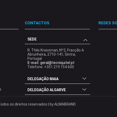
CONTACTOS
REDES SO
SEDE
.
.
.
R. Thilo Krassman, Nº2, Fracção A
Abrunheira, 2710-141, Sintra,
Portugal
E-mail:
geral@tecniquitel.pt
Telefone: +351 219 154 600
DELEGAÇÃO MAIA
e
DELEGAÇÃO ALGARVE
odos os direitos reservados | by
ALMABRAND