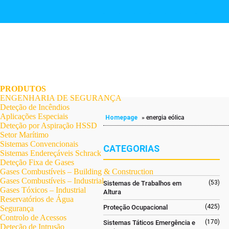
.
.
.
.
.
.
.
PRODUTOS
ENGENHARIA DE SEGURANÇA
Deteção de Incêndios
Aplicações Especiais
Homepage
»
energia eólica
Deteção por Aspiração HSSD
Setor Marítimo
Sistemas Convencionais
CATEGORIAS
Sistemas Endereçáveis Schrack
Deteção Fixa de Gases
Gases Combustíveis – Building & Construction
Gases Combustíveis – Industrial
(53)
Sistemas de Trabalhos em
Gases Tóxicos – Industrial
Altura
Reservatórios de Água
(425)
Proteção Ocupacional
Segurança
Controlo de Acessos
(170)
Sistemas Táticos Emergência e
Deteção de Intrusão