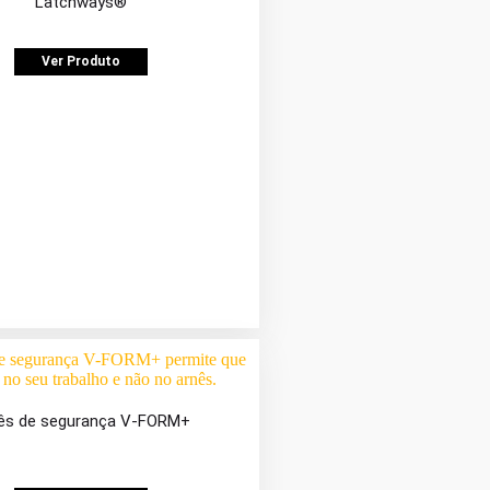
Latchways®
Ver Produto
ês de segurança V-FORM+