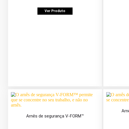
Ver Produto
Arn
Arnês de segurança V-FORM™