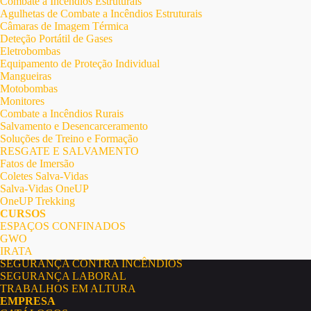
Combate a Incêndios Estruturais
Agulhetas de Combate a Incêndios Estruturais
Câmaras de Imagem Térmica
Deteção Portátil de Gases
Eletrobombas
Equipamento de Proteção Individual
Mangueiras
Motobombas
Monitores
Combate a Incêndios Rurais
Salvamento e Desencarceramento
Soluções de Treino e Formação
RESGATE E SALVAMENTO
Fatos de Imersão
Coletes Salva-Vidas
Salva-Vidas OneUP
OneUP Trekking
CURSOS
ESPAÇOS CONFINADOS
GWO
IRATA
SEGURANÇA CONTRA INCÊNDIOS
SEGURANÇA LABORAL
TRABALHOS EM ALTURA
EMPRESA