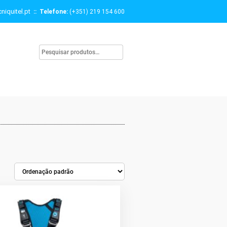
niquitel.pt
:: Telefone:
(+351) 219 154 600