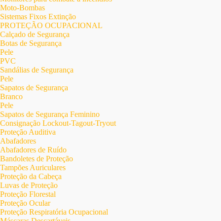
Moto-Bombas
Sistemas Fixos Extinção
PROTEÇÃO OCUPACIONAL
Calçado de Segurança
Botas de Segurança
Pele
PVC
Sandálias de Segurança
Pele
Sapatos de Segurança
Branco
Pele
Sapatos de Segurança Feminino
Consignação Lockout-Tagout-Tryout
Proteção Auditiva
Abafadores
Abafadores de Ruído
Bandoletes de Proteção
Tampões Auriculares
Proteção da Cabeça
Luvas de Proteção
Proteção Florestal
Proteção Ocular
Proteção Respiratória Ocupacional
Máscaras Descartáveis