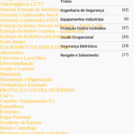
Treino
Videovigilância CCTV
Sistemas Extinção de Incêndios
(62)
Engenharia de Segurança
Aerossóis Condensados Stat-X
(6)
Equipamentos Industriais
Aerossóis Condensados DSPA
Extinção Incêndios Veículos Industriais – Ansul A-101
(57)
Proteção Contra Incêndios
Extinção Incêndios Cozinhas – Ansul R-102
Extinção de Incêndios para Autocarros
(26)
Saúde Ocupacional
Gases Inertes
(24)
Segurança Eletrónica
EQUIPAMENTOS INDUSTRIAIS
Absorventes
(17)
Resgate e Salvamento
Chuveiros e Lava Olhos
Descontaminação
Gestão e Controlo
Iluminação
Manutenção e Higienização
Ventiladores e Extratores
PROTEÇÃO CONTRA INCÊNDIOS
CAF’s
Carretéis / Equipamentos S.I.
Espumíferos
Extintores
Fogos Florestais
Geradores de Espuma
Mantas Contrafogo
Monitores para combate a incêndios