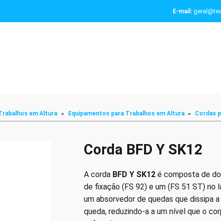
geral@tec
E-mail:
Trabalhos em Altura
»
Equipamentos para Trabalhos em Altura
»
Cordas p
Corda BFD Y SK12
A corda
BFD Y SK12
é composta de do
de fixação (FS 92) e um (FS 51 ST) no 
um absorvedor de quedas que dissipa a
queda, reduzindo-a a um nível que o c