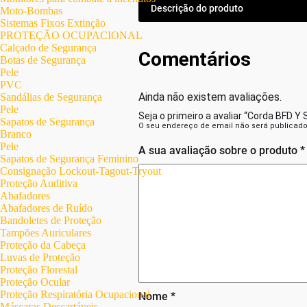
Descrição do produto
Moto-Bombas
Sistemas Fixos Extinção
PROTEÇÃO OCUPACIONAL
Calçado de Segurança
Comentários
Botas de Segurança
Pele
PVC
Ainda não existem avaliações.
Sandálias de Segurança
Pele
Seja o primeiro a avaliar “Corda BFD Y
Sapatos de Segurança
O seu endereço de email não será publicado
Branco
Pele
A sua avaliação sobre o produto
*
Sapatos de Segurança Feminino
Consignação Lockout-Tagout-Tryout
Proteção Auditiva
Abafadores
Abafadores de Ruído
Bandoletes de Proteção
Tampões Auriculares
Proteção da Cabeça
Luvas de Proteção
Proteção Florestal
Proteção Ocular
Proteção Respiratória Ocupacional
Nome
*
Máscaras Descartáveis