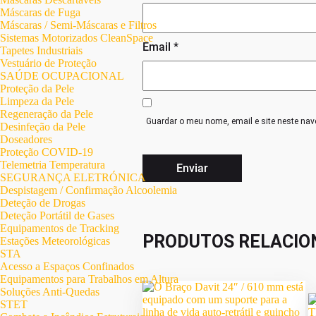
Máscaras de Fuga
Máscaras / Semi-Máscaras e Filtros
Sistemas Motorizados CleanSpace
Email
*
Tapetes Industriais
Vestuário de Proteção
SAÚDE OCUPACIONAL
Proteção da Pele
Limpeza da Pele
Regeneração da Pele
Guardar o meu nome, email e site neste nav
Desinfeção da Pele
Doseadores
Proteção COVID-19
Telemetria Temperatura
SEGURANÇA ELETRÓNICA
Despistagem / Confirmação Alcoolemia
Deteção de Drogas
Deteção Portátil de Gases
Equipamentos de Tracking
PRODUTOS RELACIO
Estações Meteorológicas
STA
Acesso a Espaços Confinados
Equipamentos para Trabalhos em Altura
Soluções Anti-Quedas
STET