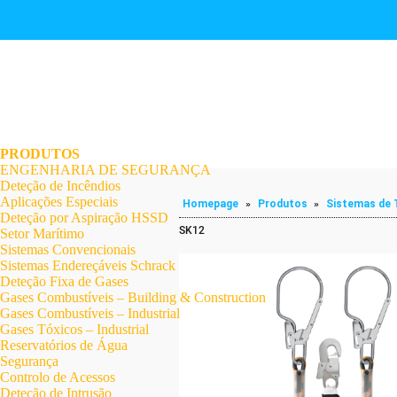
.
.
.
.
.
.
.
PRODUTOS
ENGENHARIA DE SEGURANÇA
Deteção de Incêndios
Aplicações Especiais
Homepage
»
Produtos
»
Sistemas de 
Deteção por Aspiração HSSD
SK12
Setor Marítimo
Sistemas Convencionais
Sistemas Endereçáveis Schrack
Deteção Fixa de Gases
Gases Combustíveis – Building & Construction
Gases Combustíveis – Industrial
Gases Tóxicos – Industrial
Reservatórios de Água
Segurança
Controlo de Acessos
Deteção de Intrusão