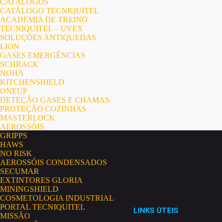
CATÁLOGOS
CATÁLOGO TECNIQUITEL
ACADEMIA DE TREINO
TECNIQUITEL – UVEX
SOLUÇÕES ANTIQUEDAS
LION
GASES EMERGÊNCIAS
SCHRACK
NOHA
KITCHENSHIELD
ONEUP
DETEÇÃO GASES E CHAMAS
PROTEÇÃO COZINHAS
MASTERLOCK
AEROSSÓIS
GRIPPS
HAWS
NO RISK
AEROSSÓIS CONDENSADOS
SECUMAR
EXTINTORES GLORIA
MININGSHIELD
COSMETOLOGIA INDUSTRIAL
PORTAL TECNIQUITEL
LINKS ÚTEIS
MISSÃO