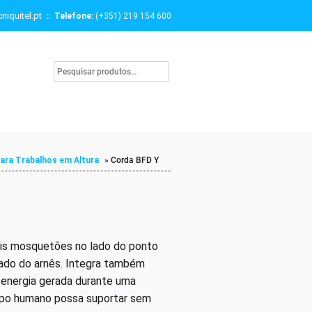
niquitel.pt
:: Telefone:
(+351) 219 154 600
ara Trabalhos em Altura
»
Corda BFD Y
is mosquetões no lado do ponto
lado do arnês. Integra também
 energia gerada durante uma
orpo humano possa suportar sem