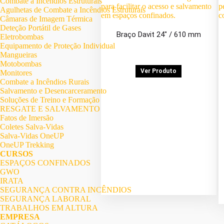
Combate a Incêndios Estruturais
Agulhetas de Combate a Incêndios Estruturais
Câmaras de Imagem Térmica
Deteção Portátil de Gases
Braço Davit 24″ / 610 mm
Eletrobombas
Equipamento de Proteção Individual
Mangueiras
Motobombas
Ver Produto
Monitores
Combate a Incêndios Rurais
Salvamento e Desencarceramento
Soluções de Treino e Formação
RESGATE E SALVAMENTO
Fatos de Imersão
Coletes Salva-Vidas
Salva-Vidas OneUP
OneUP Trekking
CURSOS
ESPAÇOS CONFINADOS
GWO
IRATA
SEGURANÇA CONTRA INCÊNDIOS
SEGURANÇA LABORAL
TRABALHOS EM ALTURA
EMPRESA