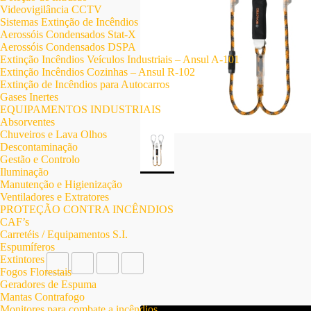
Videovigilância CCTV
Sistemas Extinção de Incêndios
Aerossóis Condensados Stat-X
Aerossóis Condensados DSPA
Extinção Incêndios Veículos Industriais – Ansul A-101
Extinção Incêndios Cozinhas – Ansul R-102
Extinção de Incêndios para Autocarros
Gases Inertes
EQUIPAMENTOS INDUSTRIAIS
Absorventes
Chuveiros e Lava Olhos
Descontaminação
Gestão e Controlo
Iluminação
Manutenção e Higienização
Ventiladores e Extratores
PROTEÇÃO CONTRA INCÊNDIOS
CAF’s
Carretéis / Equipamentos S.I.
Espumíferos
Extintores
Fogos Florestais
Geradores de Espuma
Mantas Contrafogo
Monitores para combate a incêndios