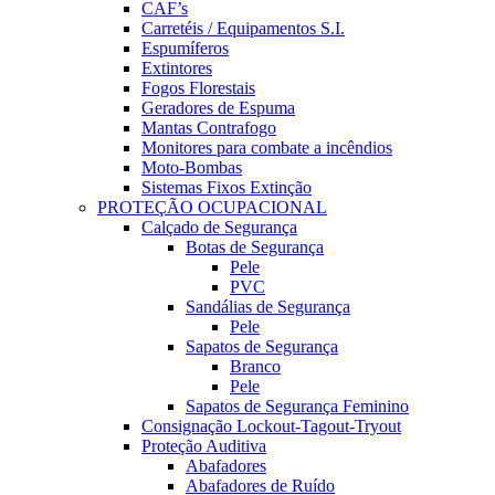
CAF’s
Carretéis / Equipamentos S.I.
Espumíferos
Extintores
Fogos Florestais
Geradores de Espuma
Mantas Contrafogo
Monitores para combate a incêndios
Moto-Bombas
Sistemas Fixos Extinção
PROTEÇÃO OCUPACIONAL
Calçado de Segurança
Botas de Segurança
Pele
PVC
Sandálias de Segurança
Pele
Sapatos de Segurança
Branco
Pele
Sapatos de Segurança Feminino
Consignação Lockout-Tagout-Tryout
Proteção Auditiva
Abafadores
Abafadores de Ruído