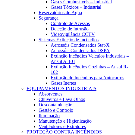
Gases Combustíveis – Industrial
Gases Tóxicos – Industrial
Reservatórios de Água
Segurança
Controlo de Acessos
Deteção de Intrusão
Videovigilância CCTV
Sistemas Extinção de Incêndios
Aerossóis Condensados Stat-X
Aerossóis Condensados DSPA
Extinção Incêndios Veículos Industriais –
Ansul A-101
Extinção Incêndios Cozinhas – Ansul R-
102
Extinção de Incêndios para Autocarros
Gases Inertes
EQUIPAMENTOS INDUSTRIAIS
Absorventes
Chuveiros e Lava Olhos
Descontaminação
Gestão e Controlo
Iluminação
Manutenção e Higienização
Ventiladores e Extratores
PROTEÇÃO CONTRA INCÊNDIOS