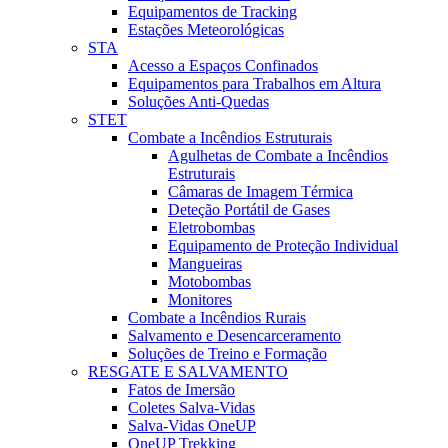
Equipamentos de Tracking
Estações Meteorológicas
STA
Acesso a Espaços Confinados
Equipamentos para Trabalhos em Altura
Soluções Anti-Quedas
STET
Combate a Incêndios Estruturais
Agulhetas de Combate a Incêndios
Estruturais
Câmaras de Imagem Térmica
Deteção Portátil de Gases
Eletrobombas
Equipamento de Proteção Individual
Mangueiras
Motobombas
Monitores
Combate a Incêndios Rurais
Salvamento e Desencarceramento
Soluções de Treino e Formação
RESGATE E SALVAMENTO
Fatos de Imersão
Coletes Salva-Vidas
Salva-Vidas OneUP
OneUP Trekking