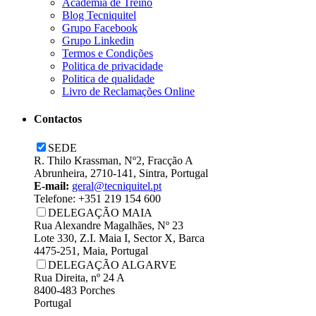
Academia de Treino
Blog Tecniquitel
Grupo Facebook
Grupo Linkedin
Termos e Condições
Politica de privacidade
Politica de qualidade
Livro de Reclamações Online
Contactos
SEDE
R. Thilo Krassman, Nº2, Fracção A
Abrunheira, 2710-141, Sintra, Portugal
E-mail:
geral@tecniquitel.pt
Telefone: +351 219 154 600
DELEGAÇÃO MAIA
Rua Alexandre Magalhães, Nº 23
Lote 330, Z.I. Maia I, Sector X, Barca
4475-251, Maia, Portugal
DELEGAÇÃO ALGARVE
Rua Direita, nº 24 A
8400-483 Porches
Portugal