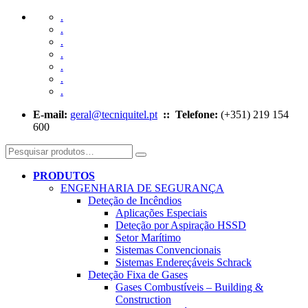
.
.
.
.
.
.
.
E-mail:
geral@tecniquitel.pt
:: Telefone:
(+351) 219 154
600
PRODUTOS
ENGENHARIA DE SEGURANÇA
Deteção de Incêndios
Aplicações Especiais
Deteção por Aspiração HSSD
Setor Marítimo
Sistemas Convencionais
Sistemas Endereçáveis Schrack
Deteção Fixa de Gases
Gases Combustíveis – Building &
Construction