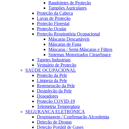
Bandoletes de Proteção
Tampões Auriculares
Proteção da Cabeça
Luvas de Proteção
Proteção Florestal
Proteção Ocular
Proteção Respiratória Ocupacional
Máscaras Descartáveis
Máscaras de Fuga
Máscaras / Semi-Máscaras e Filtros
Sistemas Motorizados CleanSpace
Tapetes Industriais
Vestuário de Proteção
SAÚDE OCUPACIONAL
Proteção da Pele
Limpeza da Pele
Regeneração da Pele
Desinfeção da Pele
Doseadores
Proteção COVID-19
Telemetria Temperatura
SEGURANÇA ELETRÓNICA
Despistagem / Confirmação Alcoolemia
Deteção de Drogas
Deteção Portátil de Gases