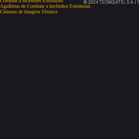
Combate a Incêndios Estruturais
© 2024 TECNIQUITEL S.A. | T
Agulhetas de Combate a Incêndios Estruturais
Câmaras de Imagem Térmica
Deteção Portátil de Gases
Eletrobombas
Equipamento de Proteção Individual
Mangueiras
Motobombas
Monitores
Combate a Incêndios Rurais
Salvamento e Desencarceramento
Soluções de Treino e Formação
RESGATE E SALVAMENTO
Fatos de Imersão
Coletes Salva-Vidas
Salva-Vidas OneUP
OneUP Trekking
CURSOS
ESPAÇOS CONFINADOS
GWO
IRATA
SEGURANÇA CONTRA INCÊNDIOS
SEGURANÇA LABORAL
TRABALHOS EM ALTURA
EMPRESA