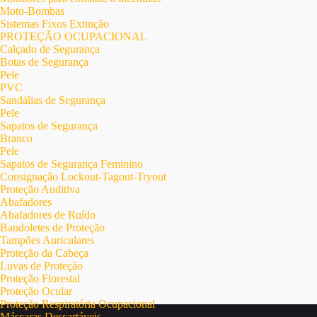
Moto-Bombas
Sistemas Fixos Extinção
PROTEÇÃO OCUPACIONAL
Calçado de Segurança
Botas de Segurança
Pele
PVC
Sandálias de Segurança
Pele
Sapatos de Segurança
Branco
Pele
Sapatos de Segurança Feminino
Consignação Lockout-Tagout-Tryout
Proteção Auditiva
Abafadores
Abafadores de Ruído
Bandoletes de Proteção
Tampões Auriculares
Proteção da Cabeça
Luvas de Proteção
Proteção Florestal
Proteção Ocular
Proteção Respiratória Ocupacional
Máscaras Descartáveis