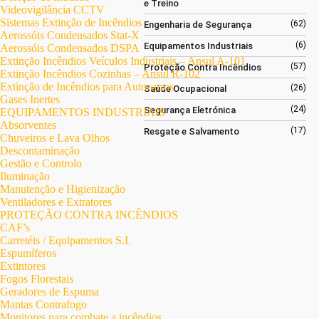
e Treino
Videovigilância CCTV
Sistemas Extinção de Incêndios
(62)
Engenharia de Segurança
Aerossóis Condensados Stat-X
(6)
Equipamentos Industriais
Aerossóis Condensados DSPA
Extinção Incêndios Veículos Industriais – Ansul A-101
(57)
Proteção Contra Incêndios
Extinção Incêndios Cozinhas – Ansul R-102
Extinção de Incêndios para Autocarros
(26)
Saúde Ocupacional
Gases Inertes
(24)
Segurança Eletrónica
EQUIPAMENTOS INDUSTRIAIS
Absorventes
(17)
Resgate e Salvamento
Chuveiros e Lava Olhos
Descontaminação
Gestão e Controlo
Iluminação
Manutenção e Higienização
Ventiladores e Extratores
PROTEÇÃO CONTRA INCÊNDIOS
CAF’s
Carretéis / Equipamentos S.I.
Espumíferos
Extintores
Fogos Florestais
Geradores de Espuma
Mantas Contrafogo
Monitores para combate a incêndios