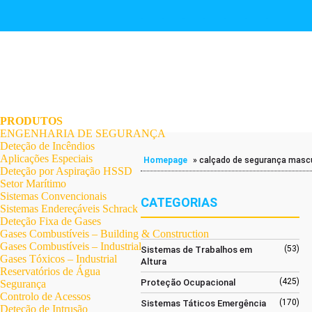
.
.
.
.
.
.
.
PRODUTOS
ENGENHARIA DE SEGURANÇA
Deteção de Incêndios
Aplicações Especiais
Homepage
»
calçado de segurança masc
Deteção por Aspiração HSSD
Setor Marítimo
Sistemas Convencionais
CATEGORIAS
Sistemas Endereçáveis Schrack
Deteção Fixa de Gases
Gases Combustíveis – Building & Construction
Gases Combustíveis – Industrial
(53)
Sistemas de Trabalhos em
Gases Tóxicos – Industrial
Altura
Reservatórios de Água
(425)
Proteção Ocupacional
Segurança
Controlo de Acessos
(170)
Sistemas Táticos Emergência
Deteção de Intrusão