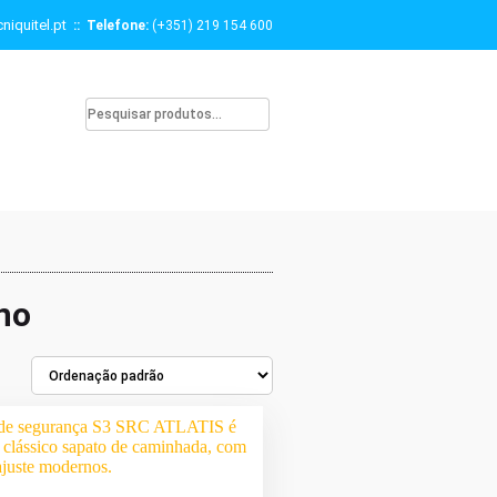
niquitel.pt
:: Telefone:
(+351) 219 154 600
no