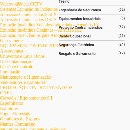
Treino
Videovigilância CCTV
Sistemas Extinção de Incêndios
(62)
Engenharia de Segurança
Aerossóis Condensados Stat-X
(6)
Equipamentos Industriais
Aerossóis Condensados DSPA
Extinção Incêndios Veículos Industriais – Ansul A-101
(57)
Proteção Contra Incêndios
Extinção Incêndios Cozinhas – Ansul R-102
Extinção de Incêndios para Autocarros
(26)
Saúde Ocupacional
Gases Inertes
(24)
Segurança Eletrónica
EQUIPAMENTOS INDUSTRIAIS
Absorventes
(17)
Resgate e Salvamento
Chuveiros e Lava Olhos
Descontaminação
Gestão e Controlo
Iluminação
Manutenção e Higienização
Ventiladores e Extratores
PROTEÇÃO CONTRA INCÊNDIOS
CAF’s
Carretéis / Equipamentos S.I.
Espumíferos
Extintores
Fogos Florestais
Geradores de Espuma
Mantas Contrafogo
Monitores para combate a incêndios