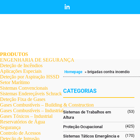
.
.
.
.
.
.
.
PRODUTOS
ENGENHARIA DE SEGURANÇA
Deteção de Incêndios
Aplicações Especiais
Homepage
»
brigadas contra incendio
Deteção por Aspiração HSSD
Setor Marítimo
Sistemas Convencionais
CATEGORIAS
Sistemas Endereçáveis Schrack
Deteção Fixa de Gases
Gases Combustíveis – Building & Construction
Gases Combustíveis – Industrial
(53)
Sistemas de Trabalhos em
Gases Tóxicos – Industrial
Altura
Reservatórios de Água
(425)
Proteção Ocupacional
Segurança
Controlo de Acessos
(170)
Sistemas Táticos Emergência e
Deteção de Intrusão