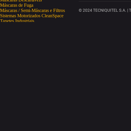
Máscaras de Fuga
Máscaras / Semi-Máscaras e Filtros
© 2024 TECNIQUITEL S.A. | To
Sistemas Motorizados CleanSpace
Tapetes Industriais
Vestuário de Proteção
SAÚDE OCUPACIONAL
Proteção da Pele
Limpeza da Pele
Regeneração da Pele
Desinfeção da Pele
Doseadores
Proteção COVID-19
Telemetria Temperatura
SEGURANÇA ELETRÓNICA
Despistagem / Confirmação Alcoolemia
Deteção de Drogas
Deteção Portátil de Gases
Equipamentos de Tracking
Estações Meteorológicas
STA
Acesso a Espaços Confinados
Equipamentos para Trabalhos em Altura
Soluções Anti-Quedas
STET