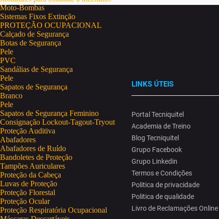
Moto-Bombas
Sistemas Fixos Extinção
PROTEÇÃO OCUPACIONAL
Calçado de Segurança
Botas de Segurança
Pele
PVC
Sandálias de Segurança
Pele
LINKS ÚTEIS
Sapatos de Segurança
Branco
Pele
Sapatos de Segurança Feminino
Portal Tecniquitel
Consignação Lockout-Tagout-Tryout
Academia de Treino
Proteção Auditiva
Blog Tecniquitel
Abafadores
Abafadores de Ruído
Grupo Facebook
Bandoletes de Proteção
Grupo Linkedin
Tampões Auriculares
Termos e Condições
Proteção da Cabeça
Luvas de Proteção
Politica de privacidade
Proteção Florestal
Politica de qualidade
Proteção Ocular
Livro de Reclamações Online
Proteção Respiratória Ocupacional
Máscaras Descartáveis