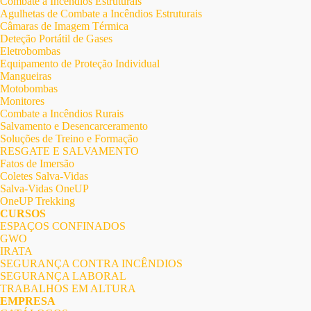
Combate a Incêndios Estruturais
Agulhetas de Combate a Incêndios Estruturais
Câmaras de Imagem Térmica
Deteção Portátil de Gases
Eletrobombas
Equipamento de Proteção Individual
Mangueiras
Motobombas
Monitores
Combate a Incêndios Rurais
Salvamento e Desencarceramento
Soluções de Treino e Formação
RESGATE E SALVAMENTO
Fatos de Imersão
Coletes Salva-Vidas
Salva-Vidas OneUP
OneUP Trekking
CURSOS
ESPAÇOS CONFINADOS
GWO
IRATA
SEGURANÇA CONTRA INCÊNDIOS
SEGURANÇA LABORAL
TRABALHOS EM ALTURA
EMPRESA