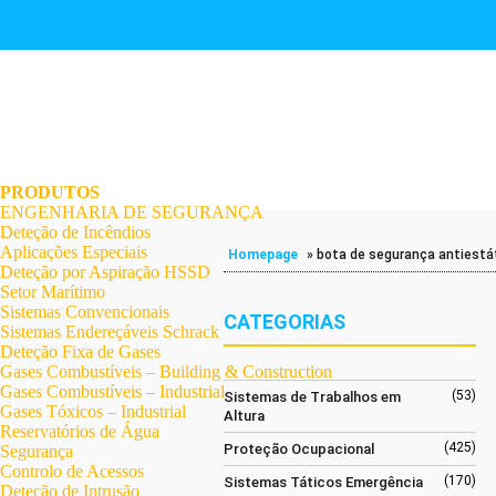
.
.
.
.
.
.
.
PRODUTOS
ENGENHARIA DE SEGURANÇA
Deteção de Incêndios
Aplicações Especiais
Homepage
»
bota de segurança antiestá
Deteção por Aspiração HSSD
Setor Marítimo
Sistemas Convencionais
CATEGORIAS
Sistemas Endereçáveis Schrack
Deteção Fixa de Gases
Gases Combustíveis – Building & Construction
Gases Combustíveis – Industrial
(53)
Sistemas de Trabalhos em
Gases Tóxicos – Industrial
Altura
Reservatórios de Água
(425)
Proteção Ocupacional
Segurança
Controlo de Acessos
(170)
Sistemas Táticos Emergência
Deteção de Intrusão