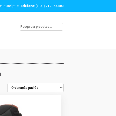
niquitel.pt
:: Telefone:
(+351) 219 154 600
a