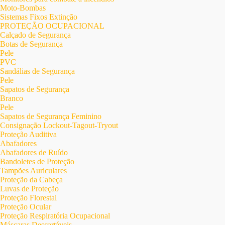
Moto-Bombas
Sistemas Fixos Extinção
PROTEÇÃO OCUPACIONAL
Calçado de Segurança
Botas de Segurança
Pele
PVC
Sandálias de Segurança
Pele
Sapatos de Segurança
Branco
Pele
Sapatos de Segurança Feminino
Consignação Lockout-Tagout-Tryout
Proteção Auditiva
Abafadores
Abafadores de Ruído
Bandoletes de Proteção
Tampões Auriculares
Proteção da Cabeça
Luvas de Proteção
Proteção Florestal
Proteção Ocular
Proteção Respiratória Ocupacional
Máscaras Descartáveis