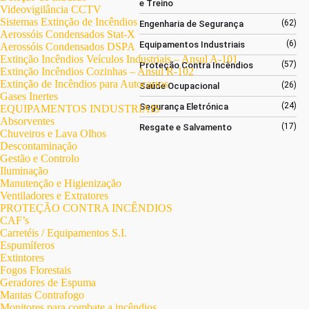
e Treino
Videovigilância CCTV
Sistemas Extinção de Incêndios
(62)
Engenharia de Segurança
Aerossóis Condensados Stat-X
(6)
Equipamentos Industriais
Aerossóis Condensados DSPA
Extinção Incêndios Veículos Industriais – Ansul A-101
(57)
Proteção Contra Incêndios
Extinção Incêndios Cozinhas – Ansul R-102
Extinção de Incêndios para Autocarros
(26)
Saúde Ocupacional
Gases Inertes
(24)
Segurança Eletrónica
EQUIPAMENTOS INDUSTRIAIS
Absorventes
(17)
Resgate e Salvamento
Chuveiros e Lava Olhos
Descontaminação
Gestão e Controlo
Iluminação
Manutenção e Higienização
Ventiladores e Extratores
PROTEÇÃO CONTRA INCÊNDIOS
CAF’s
Carretéis / Equipamentos S.I.
Espumíferos
Extintores
Fogos Florestais
Geradores de Espuma
Mantas Contrafogo
Monitores para combate a incêndios