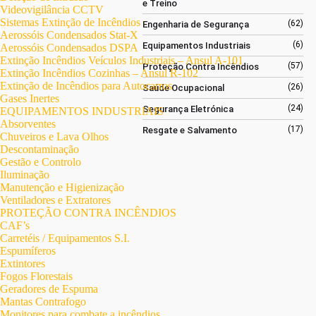
e Treino
Videovigilância CCTV
Sistemas Extinção de Incêndios
(62)
Engenharia de Segurança
Aerossóis Condensados Stat-X
(6)
Equipamentos Industriais
Aerossóis Condensados DSPA
Extinção Incêndios Veículos Industriais – Ansul A-101
(57)
Proteção Contra Incêndios
Extinção Incêndios Cozinhas – Ansul R-102
Extinção de Incêndios para Autocarros
(26)
Saúde Ocupacional
Gases Inertes
(24)
Segurança Eletrónica
EQUIPAMENTOS INDUSTRIAIS
Absorventes
(17)
Resgate e Salvamento
Chuveiros e Lava Olhos
Descontaminação
Gestão e Controlo
Iluminação
Manutenção e Higienização
Ventiladores e Extratores
PROTEÇÃO CONTRA INCÊNDIOS
CAF’s
Carretéis / Equipamentos S.I.
Espumíferos
Extintores
Fogos Florestais
Geradores de Espuma
Mantas Contrafogo
Monitores para combate a incêndios