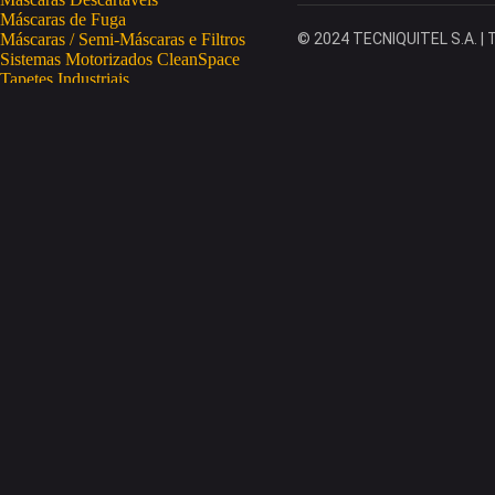
Máscaras de Fuga
Máscaras / Semi-Máscaras e Filtros
© 2024 TECNIQUITEL S.A. | T
Sistemas Motorizados CleanSpace
Tapetes Industriais
Vestuário de Proteção
SAÚDE OCUPACIONAL
Proteção da Pele
Limpeza da Pele
Regeneração da Pele
Desinfeção da Pele
Doseadores
Proteção COVID-19
Telemetria Temperatura
SEGURANÇA ELETRÓNICA
Despistagem / Confirmação Alcoolemia
Deteção de Drogas
Deteção Portátil de Gases
Equipamentos de Tracking
Estações Meteorológicas
STA
Acesso a Espaços Confinados
Equipamentos para Trabalhos em Altura
Soluções Anti-Quedas
STET