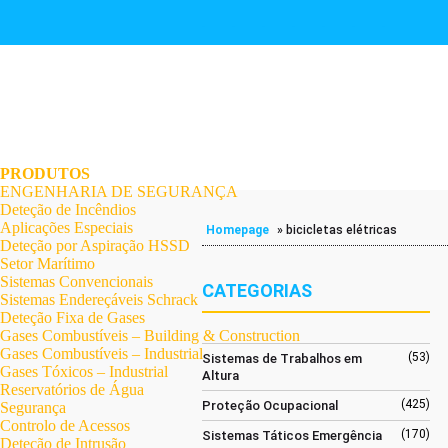
.
.
.
.
.
.
.
PRODUTOS
ENGENHARIA DE SEGURANÇA
Deteção de Incêndios
Aplicações Especiais
Homepage
»
bicicletas elétricas
Deteção por Aspiração HSSD
Setor Marítimo
Sistemas Convencionais
CATEGORIAS
Sistemas Endereçáveis Schrack
Deteção Fixa de Gases
Gases Combustíveis – Building & Construction
Gases Combustíveis – Industrial
(53)
Sistemas de Trabalhos em
Gases Tóxicos – Industrial
Altura
Reservatórios de Água
(425)
Proteção Ocupacional
Segurança
Controlo de Acessos
(170)
Sistemas Táticos Emergência
Deteção de Intrusão