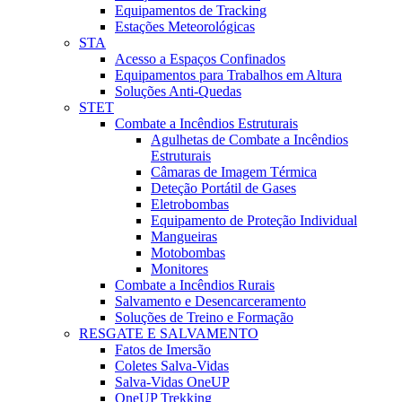
Equipamentos de Tracking
Estações Meteorológicas
STA
Acesso a Espaços Confinados
Equipamentos para Trabalhos em Altura
Soluções Anti-Quedas
STET
Combate a Incêndios Estruturais
Agulhetas de Combate a Incêndios
Estruturais
Câmaras de Imagem Térmica
Deteção Portátil de Gases
Eletrobombas
Equipamento de Proteção Individual
Mangueiras
Motobombas
Monitores
Combate a Incêndios Rurais
Salvamento e Desencarceramento
Soluções de Treino e Formação
RESGATE E SALVAMENTO
Fatos de Imersão
Coletes Salva-Vidas
Salva-Vidas OneUP
OneUP Trekking