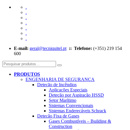
.
.
.
.
.
.
.
E-mail:
geral@tecniquitel.pt
:: Telefone:
(+351) 219 154
600
PRODUTOS
ENGENHARIA DE SEGURANÇA
Deteção de Incêndios
Aplicações Especiais
Deteção por Aspiração HSSD
Setor Marítimo
Sistemas Convencionais
Sistemas Endereçáveis Schrack
Deteção Fixa de Gases
Gases Combustíveis – Building &
Construction