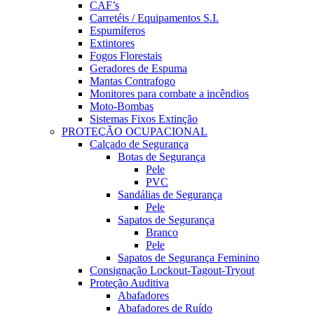
CAF’s
Carretéis / Equipamentos S.I.
Espumíferos
Extintores
Fogos Florestais
Geradores de Espuma
Mantas Contrafogo
Monitores para combate a incêndios
Moto-Bombas
Sistemas Fixos Extinção
PROTEÇÃO OCUPACIONAL
Calçado de Segurança
Botas de Segurança
Pele
PVC
Sandálias de Segurança
Pele
Sapatos de Segurança
Branco
Pele
Sapatos de Segurança Feminino
Consignação Lockout-Tagout-Tryout
Proteção Auditiva
Abafadores
Abafadores de Ruído