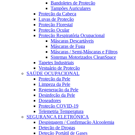
Bandoletes de Proteção
Tampões Auriculares
Proteção da Cabeça
Luvas de Proteção
Proteção Florestal
Proteção Ocular
Proteção Respiratória Ocupacional
Máscaras Descartáveis
Máscaras de Fuga
Máscaras / Semi-Máscaras e Filtros
Sistemas Motorizados CleanSpace
Tapetes Industriais
Vestuário de Proteção
SAÚDE OCUPACIONAL
Proteção da Pele
Limpeza da Pele
Regeneração da Pele
Desinfeção da Pele
Doseadores
Proteção COVID-19
Telemetria Temperatura
SEGURANÇA ELETRÓNICA
Despistagem / Confirmação Alcoolemia
Deteção de Drogas
Deteção Portátil de Gases