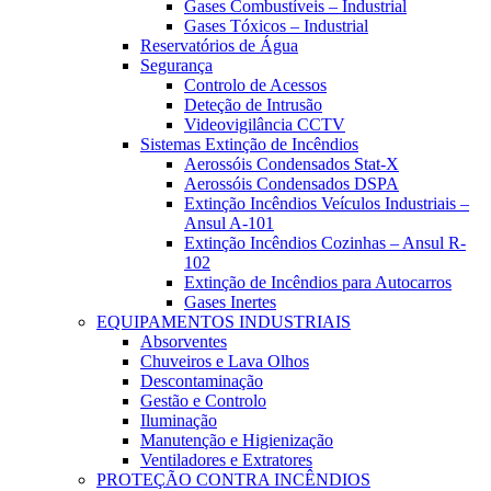
Gases Combustíveis – Industrial
Gases Tóxicos – Industrial
Reservatórios de Água
Segurança
Controlo de Acessos
Deteção de Intrusão
Videovigilância CCTV
Sistemas Extinção de Incêndios
Aerossóis Condensados Stat-X
Aerossóis Condensados DSPA
Extinção Incêndios Veículos Industriais –
Ansul A-101
Extinção Incêndios Cozinhas – Ansul R-
102
Extinção de Incêndios para Autocarros
Gases Inertes
EQUIPAMENTOS INDUSTRIAIS
Absorventes
Chuveiros e Lava Olhos
Descontaminação
Gestão e Controlo
Iluminação
Manutenção e Higienização
Ventiladores e Extratores
PROTEÇÃO CONTRA INCÊNDIOS