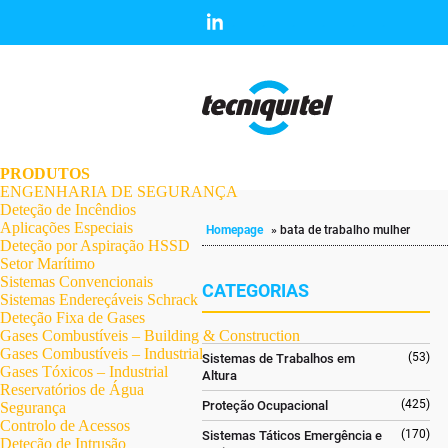
.
.
.
.
.
.
.
PRODUTOS
ENGENHARIA DE SEGURANÇA
Deteção de Incêndios
Aplicações Especiais
Homepage
»
bata de trabalho mulher
Deteção por Aspiração HSSD
Setor Marítimo
Sistemas Convencionais
CATEGORIAS
Sistemas Endereçáveis Schrack
Deteção Fixa de Gases
Gases Combustíveis – Building & Construction
Gases Combustíveis – Industrial
(53)
Sistemas de Trabalhos em
Gases Tóxicos – Industrial
Altura
Reservatórios de Água
(425)
Proteção Ocupacional
Segurança
Controlo de Acessos
(170)
Sistemas Táticos Emergência e
Deteção de Intrusão