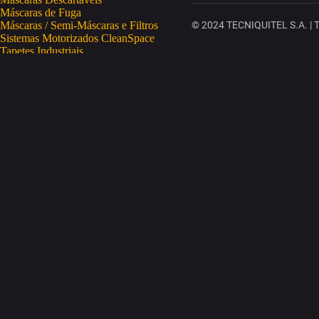
Máscaras de Fuga
Máscaras / Semi-Máscaras e Filtros
© 2024 TECNIQUITEL S.A. | To
Sistemas Motorizados CleanSpace
Tapetes Industriais
Vestuário de Proteção
SAÚDE OCUPACIONAL
Proteção da Pele
Limpeza da Pele
Regeneração da Pele
Desinfeção da Pele
Doseadores
Proteção COVID-19
Telemetria Temperatura
SEGURANÇA ELETRÓNICA
Despistagem / Confirmação Alcoolemia
Deteção de Drogas
Deteção Portátil de Gases
Equipamentos de Tracking
Estações Meteorológicas
STA
Acesso a Espaços Confinados
Equipamentos para Trabalhos em Altura
Soluções Anti-Quedas
STET