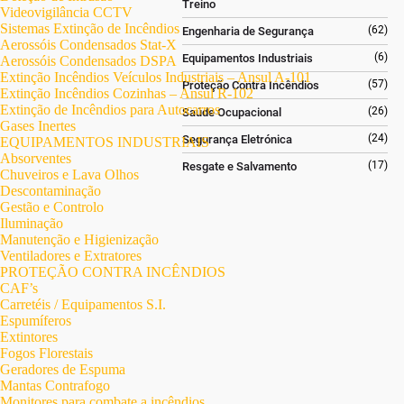
Treino
Videovigilância CCTV
Sistemas Extinção de Incêndios
(62)
Engenharia de Segurança
Aerossóis Condensados Stat-X
(6)
Equipamentos Industriais
Aerossóis Condensados DSPA
Extinção Incêndios Veículos Industriais – Ansul A-101
(57)
Proteção Contra Incêndios
Extinção Incêndios Cozinhas – Ansul R-102
Extinção de Incêndios para Autocarros
(26)
Saúde Ocupacional
Gases Inertes
(24)
Segurança Eletrónica
EQUIPAMENTOS INDUSTRIAIS
Absorventes
(17)
Resgate e Salvamento
Chuveiros e Lava Olhos
Descontaminação
Gestão e Controlo
Iluminação
Manutenção e Higienização
Ventiladores e Extratores
PROTEÇÃO CONTRA INCÊNDIOS
CAF’s
Carretéis / Equipamentos S.I.
Espumíferos
Extintores
Fogos Florestais
Geradores de Espuma
Mantas Contrafogo
Monitores para combate a incêndios