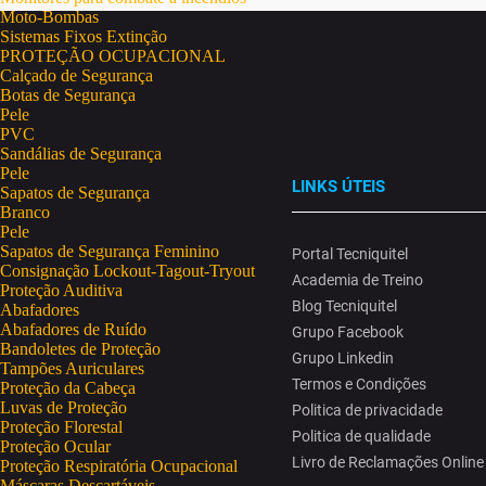
Moto-Bombas
Sistemas Fixos Extinção
PROTEÇÃO OCUPACIONAL
Calçado de Segurança
Botas de Segurança
Pele
PVC
Sandálias de Segurança
Pele
LINKS ÚTEIS
Sapatos de Segurança
Branco
Pele
Sapatos de Segurança Feminino
Portal Tecniquitel
Consignação Lockout-Tagout-Tryout
Academia de Treino
Proteção Auditiva
Blog Tecniquitel
Abafadores
Abafadores de Ruído
Grupo Facebook
Bandoletes de Proteção
Grupo Linkedin
Tampões Auriculares
Termos e Condições
Proteção da Cabeça
Luvas de Proteção
Politica de privacidade
Proteção Florestal
Politica de qualidade
Proteção Ocular
Livro de Reclamações Online
Proteção Respiratória Ocupacional
Máscaras Descartáveis