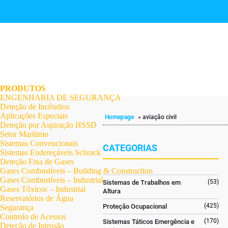
.
.
.
.
.
.
.
PRODUTOS
ENGENHARIA DE SEGURANÇA
Deteção de Incêndios
Aplicações Especiais
Homepage
»
aviação civil
Deteção por Aspiração HSSD
Setor Marítimo
Sistemas Convencionais
CATEGORIAS
Sistemas Endereçáveis Schrack
Deteção Fixa de Gases
Gases Combustíveis – Building & Construction
Gases Combustíveis – Industrial
(53)
Sistemas de Trabalhos em
Gases Tóxicos – Industrial
Altura
Reservatórios de Água
(425)
Proteção Ocupacional
Segurança
Controlo de Acessos
(170)
Sistemas Táticos Emergência e
Deteção de Intrusão