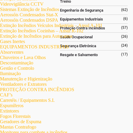
Treino
Videovigilância CCTV
Sistemas Extinção de Incêndios
(62)
Engenharia de Segurança
Aerossóis Condensados Stat-X
(6)
Equipamentos Industriais
Aerossóis Condensados DSPA
Extinção Incêndios Veículos Industriais – Ansul A-101
(57)
Proteção Contra Incêndios
Extinção Incêndios Cozinhas – Ansul R-102
Extinção de Incêndios para Autocarros
(26)
Saúde Ocupacional
Gases Inertes
(24)
Segurança Eletrónica
EQUIPAMENTOS INDUSTRIAIS
Absorventes
(17)
Resgate e Salvamento
Chuveiros e Lava Olhos
Descontaminação
Gestão e Controlo
Iluminação
Manutenção e Higienização
Ventiladores e Extratores
PROTEÇÃO CONTRA INCÊNDIOS
CAF’s
Carretéis / Equipamentos S.I.
Espumíferos
Extintores
Fogos Florestais
Geradores de Espuma
Mantas Contrafogo
Monitores para combate a incêndios