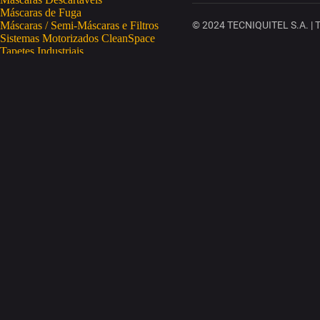
Máscaras de Fuga
Máscaras / Semi-Máscaras e Filtros
© 2024 TECNIQUITEL S.A. | To
Sistemas Motorizados CleanSpace
Tapetes Industriais
Vestuário de Proteção
SAÚDE OCUPACIONAL
Proteção da Pele
Limpeza da Pele
Regeneração da Pele
Desinfeção da Pele
Doseadores
Proteção COVID-19
Telemetria Temperatura
SEGURANÇA ELETRÓNICA
Despistagem / Confirmação Alcoolemia
Deteção de Drogas
Deteção Portátil de Gases
Equipamentos de Tracking
Estações Meteorológicas
STA
Acesso a Espaços Confinados
Equipamentos para Trabalhos em Altura
Soluções Anti-Quedas
STET