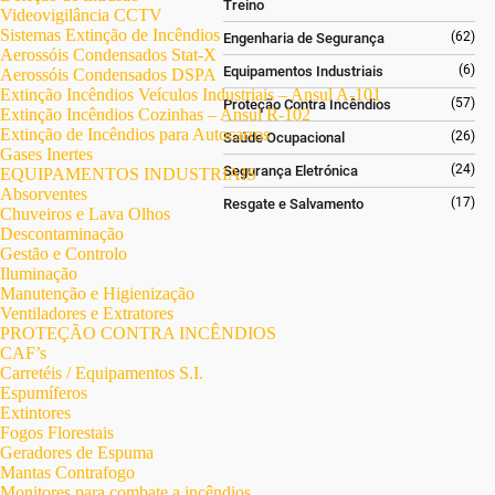
Treino
Videovigilância CCTV
Sistemas Extinção de Incêndios
(62)
Engenharia de Segurança
Aerossóis Condensados Stat-X
(6)
Equipamentos Industriais
Aerossóis Condensados DSPA
Extinção Incêndios Veículos Industriais – Ansul A-101
(57)
Proteção Contra Incêndios
Extinção Incêndios Cozinhas – Ansul R-102
Extinção de Incêndios para Autocarros
(26)
Saúde Ocupacional
Gases Inertes
(24)
Segurança Eletrónica
EQUIPAMENTOS INDUSTRIAIS
Absorventes
(17)
Resgate e Salvamento
Chuveiros e Lava Olhos
Descontaminação
Gestão e Controlo
Iluminação
Manutenção e Higienização
Ventiladores e Extratores
PROTEÇÃO CONTRA INCÊNDIOS
CAF’s
Carretéis / Equipamentos S.I.
Espumíferos
Extintores
Fogos Florestais
Geradores de Espuma
Mantas Contrafogo
Monitores para combate a incêndios