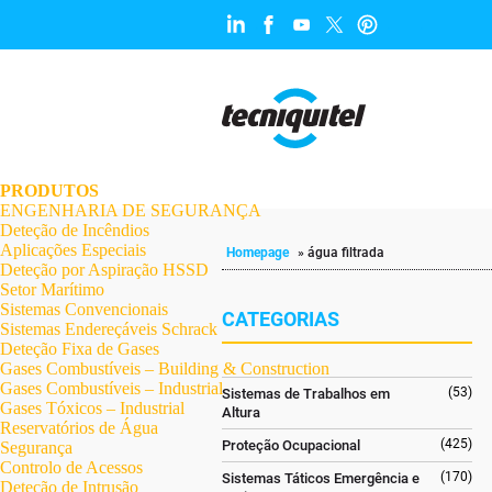
.
.
.
.
.
.
.
PRODUTOS
ENGENHARIA DE SEGURANÇA
Deteção de Incêndios
Aplicações Especiais
Homepage
»
água filtrada
Deteção por Aspiração HSSD
Setor Marítimo
Sistemas Convencionais
CATEGORIAS
Sistemas Endereçáveis Schrack
Deteção Fixa de Gases
Gases Combustíveis – Building & Construction
Gases Combustíveis – Industrial
(53)
Sistemas de Trabalhos em
Gases Tóxicos – Industrial
Altura
Reservatórios de Água
(425)
Proteção Ocupacional
Segurança
Controlo de Acessos
(170)
Sistemas Táticos Emergência e
Deteção de Intrusão