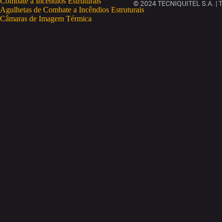
Combate a Incêndios Estruturais
© 2024 TECNIQUITEL S.A. | To
Agulhetas de Combate a Incêndios Estruturais
Câmaras de Imagem Térmica
Deteção Portátil de Gases
Eletrobombas
Equipamento de Proteção Individual
Mangueiras
Motobombas
Monitores
Combate a Incêndios Rurais
Salvamento e Desencarceramento
Soluções de Treino e Formação
RESGATE E SALVAMENTO
Fatos de Imersão
Coletes Salva-Vidas
Salva-Vidas OneUP
OneUP Trekking
CURSOS
ESPAÇOS CONFINADOS
GWO
IRATA
SEGURANÇA CONTRA INCÊNDIOS
SEGURANÇA LABORAL
TRABALHOS EM ALTURA
EMPRESA