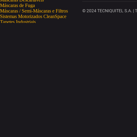
Máscaras de Fuga
Máscaras / Semi-Máscaras e Filtros
© 2024 TECNIQUITEL S.A. | To
Sistemas Motorizados CleanSpace
Tapetes Industriais
Vestuário de Proteção
SAÚDE OCUPACIONAL
Proteção da Pele
Limpeza da Pele
Regeneração da Pele
Desinfeção da Pele
Doseadores
Proteção COVID-19
Telemetria Temperatura
SEGURANÇA ELETRÓNICA
Despistagem / Confirmação Alcoolemia
Deteção de Drogas
Deteção Portátil de Gases
Equipamentos de Tracking
Estações Meteorológicas
STA
Acesso a Espaços Confinados
Equipamentos para Trabalhos em Altura
Soluções Anti-Quedas
STET