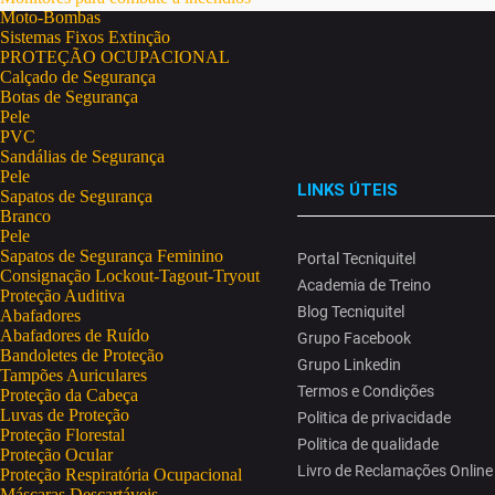
Moto-Bombas
Sistemas Fixos Extinção
PROTEÇÃO OCUPACIONAL
Calçado de Segurança
Botas de Segurança
Pele
PVC
Sandálias de Segurança
Pele
LINKS ÚTEIS
Sapatos de Segurança
Branco
Pele
Sapatos de Segurança Feminino
Portal Tecniquitel
Consignação Lockout-Tagout-Tryout
Academia de Treino
Proteção Auditiva
Blog Tecniquitel
Abafadores
Abafadores de Ruído
Grupo Facebook
Bandoletes de Proteção
Grupo Linkedin
Tampões Auriculares
Termos e Condições
Proteção da Cabeça
Luvas de Proteção
Politica de privacidade
Proteção Florestal
Politica de qualidade
Proteção Ocular
Livro de Reclamações Online
Proteção Respiratória Ocupacional
Máscaras Descartáveis