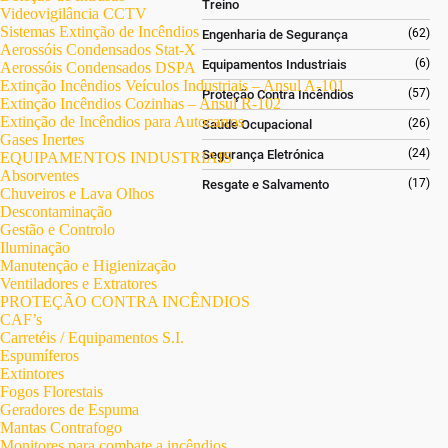
Treino
Videovigilância CCTV
Sistemas Extinção de Incêndios
(62)
Engenharia de Segurança
Aerossóis Condensados Stat-X
(6)
Equipamentos Industriais
Aerossóis Condensados DSPA
Extinção Incêndios Veículos Industriais – Ansul A-101
(57)
Proteção Contra Incêndios
Extinção Incêndios Cozinhas – Ansul R-102
Extinção de Incêndios para Autocarros
(26)
Saúde Ocupacional
Gases Inertes
(24)
Segurança Eletrónica
EQUIPAMENTOS INDUSTRIAIS
Absorventes
(17)
Resgate e Salvamento
Chuveiros e Lava Olhos
Descontaminação
Gestão e Controlo
Iluminação
Manutenção e Higienização
Ventiladores e Extratores
PROTEÇÃO CONTRA INCÊNDIOS
CAF’s
Carretéis / Equipamentos S.I.
Espumíferos
Extintores
Fogos Florestais
Geradores de Espuma
Mantas Contrafogo
Monitores para combate a incêndios