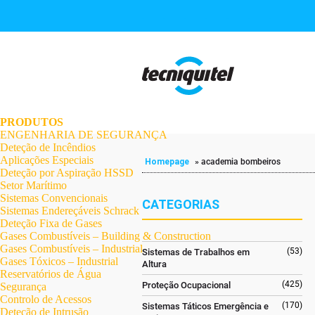
.
.
.
.
.
.
.
PRODUTOS
ENGENHARIA DE SEGURANÇA
Deteção de Incêndios
Aplicações Especiais
Homepage
»
academia bombeiros
Deteção por Aspiração HSSD
Setor Marítimo
Sistemas Convencionais
CATEGORIAS
Sistemas Endereçáveis Schrack
Deteção Fixa de Gases
Gases Combustíveis – Building & Construction
Gases Combustíveis – Industrial
(53)
Sistemas de Trabalhos em
Gases Tóxicos – Industrial
Altura
Reservatórios de Água
(425)
Proteção Ocupacional
Segurança
Controlo de Acessos
(170)
Sistemas Táticos Emergência e
Deteção de Intrusão