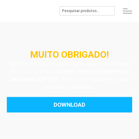
MUITO OBRIGADO!
Após ter confirmado com sucesso o seu e-mail já pode
efectuar o Download da
Ficha Técnica Unidade Móvel
de Espuma SDE 50 S
. Basta clicar no botão em baixo
para fazer o Download.
DOWNLOAD