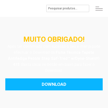
MUITO OBRIGADO!
Após ter confirmado com sucesso o seu e-mail já pode
efectuar o Download da
Ficha Técnica Tapete
Antifadiga Pebble Step Sof-Tred™ w/Dyna-Shield®
415
. Basta clicar no botão em baixo para fazer o
Download.
DOWNLOAD