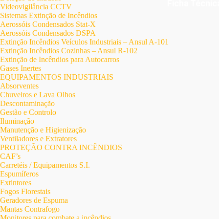
Ficha Técni
Videovigilância CCTV
Sistemas Extinção de Incêndios
Aerossóis Condensados Stat-X
Aerossóis Condensados DSPA
Extinção Incêndios Veículos Industriais – Ansul A-101
Extinção Incêndios Cozinhas – Ansul R-102
Extinção de Incêndios para Autocarros
Gases Inertes
EQUIPAMENTOS INDUSTRIAIS
Absorventes
Chuveiros e Lava Olhos
Descontaminação
Gestão e Controlo
Iluminação
Manutenção e Higienização
Ventiladores e Extratores
PROTEÇÃO CONTRA INCÊNDIOS
CAF’s
Carretéis / Equipamentos S.I.
Espumíferos
Extintores
Fogos Florestais
Geradores de Espuma
Mantas Contrafogo
Monitores para combate a incêndios