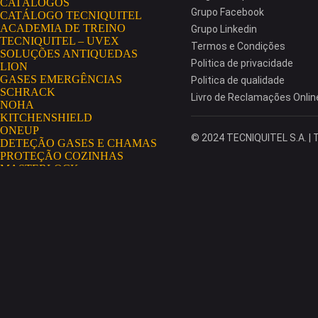
CATÁLOGOS
Grupo Facebook
CATÁLOGO TECNIQUITEL
ACADEMIA DE TREINO
Grupo Linkedin
TECNIQUITEL – UVEX
Termos e Condições
SOLUÇÕES ANTIQUEDAS
Politica de privacidade
LION
GASES EMERGÊNCIAS
Politica de qualidade
SCHRACK
Livro de Reclamações Onlin
NOHA
KITCHENSHIELD
ONEUP
© 2024 TECNIQUITEL S.A. | T
DETEÇÃO GASES E CHAMAS
PROTEÇÃO COZINHAS
MASTERLOCK
AEROSSÓIS
GRIPPS
HAWS
NO RISK
AEROSSÓIS CONDENSADOS
SECUMAR
EXTINTORES GLORIA
MININGSHIELD
COSMETOLOGIA INDUSTRIAL
PORTAL TECNIQUITEL
MISSÃO