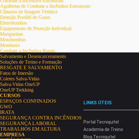
Combate a Incêndios Estruturais
Agulhetas de Combate a Incêndios Estruturais
Câmaras de Imagem Térmica
Deteção Portátil de Gases
Eletrobombas
Equipamento de Proteção Individual
Mangueiras
Motobombas
Monitores
Combate a Incêndios Rurais
Salvamento e Desencarceramento
Soluções de Treino e Formação
RESGATE E SALVAMENTO
Fatos de Imersão
Coletes Salva-Vidas
Salva-Vidas OneUP
OneUP Trekking
CURSOS
ESPAÇOS CONFINADOS
LINKS ÚTEIS
GWO
IRATA
SEGURANÇA CONTRA INCÊNDIOS
Portal Tecniquitel
SEGURANÇA LABORAL
TRABALHOS EM ALTURA
Academia de Treino
EMPRESA
Blog Tecniquitel