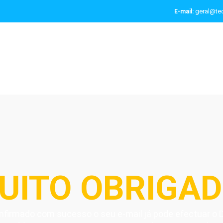
geral@tec
E-mail:
UITO OBRIGAD
nfirmado com sucesso o seu e-mail já pode efectuar o