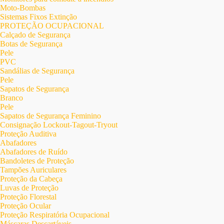
Moto-Bombas
Sistemas Fixos Extinção
PROTEÇÃO OCUPACIONAL
Calçado de Segurança
Botas de Segurança
Pele
PVC
Sandálias de Segurança
Pele
Sapatos de Segurança
Branco
Pele
Sapatos de Segurança Feminino
Consignação Lockout-Tagout-Tryout
Proteção Auditiva
Abafadores
Abafadores de Ruído
Bandoletes de Proteção
Tampões Auriculares
Proteção da Cabeça
Luvas de Proteção
Proteção Florestal
Proteção Ocular
Proteção Respiratória Ocupacional
Máscaras Descartáveis