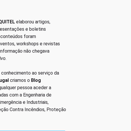
QUITEL
elaborou artigos,
presentações e boletins
s conteúdos foram
eventos, workshops e revistas
 informação não chegava
lvo.
 conhecimento ao serviço da
ugal
criamos o
Blog
 qualquer pessoa aceder a
nadas com a Engenharia de
ergência e Industriais,
eção Contra Incêndios, Proteção