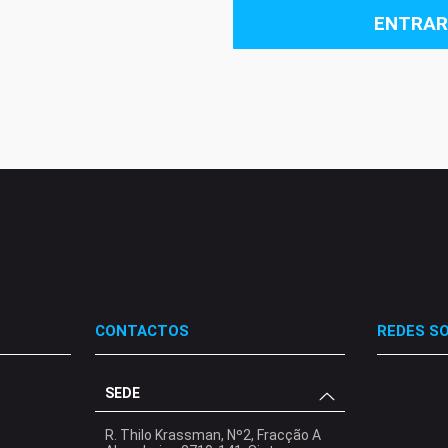
ENTRAR
CONTACTOS
REDES SO
SEDE
.
.
.
R. Thilo Krassman, Nº2, Fracção A