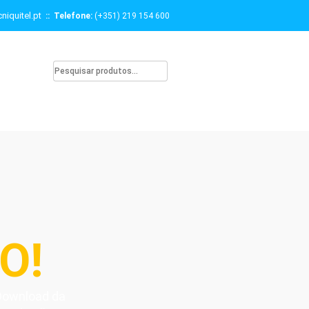
niquitel.pt
:: Telefone:
(+351) 219 154 600
O!
 Download da