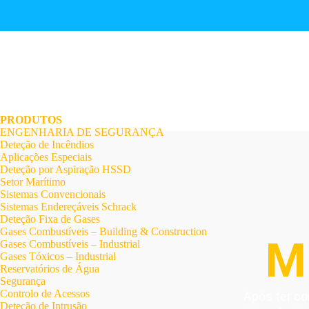
.
.
.
.
.
.
.
PRODUTOS
ENGENHARIA DE SEGURANÇA
Deteção de Incêndios
Aplicações Especiais
Deteção por Aspiração HSSD
Setor Marítimo
Sistemas Convencionais
Sistemas Endereçáveis Schrack
Deteção Fixa de Gases
Gases Combustíveis – Building & Construction
M
Gases Combustíveis – Industrial
Gases Tóxicos – Industrial
Reservatórios de Água
Segurança
Controlo de Acessos
Após ter co
Deteção de Intrusão