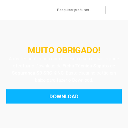
MUITO OBRIGADO!
Após ter confirmado com sucesso o seu e-mail já pode
efectuar o Download da
Ficha Técnica Sapato de
Segurança S3 SRC KING
. Basta clicar no botão em
baixo para fazer o Download.
DOWNLOAD