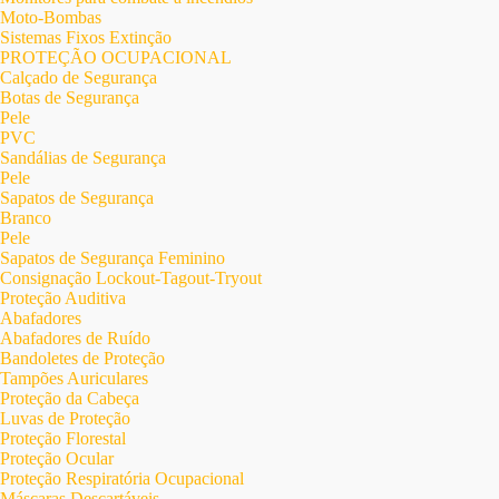
Moto-Bombas
Sistemas Fixos Extinção
PROTEÇÃO OCUPACIONAL
Calçado de Segurança
Botas de Segurança
Pele
PVC
Sandálias de Segurança
Pele
Sapatos de Segurança
Branco
Pele
Sapatos de Segurança Feminino
Consignação Lockout-Tagout-Tryout
Proteção Auditiva
Abafadores
Abafadores de Ruído
Bandoletes de Proteção
Tampões Auriculares
Proteção da Cabeça
Luvas de Proteção
Proteção Florestal
Proteção Ocular
Proteção Respiratória Ocupacional
Máscaras Descartáveis