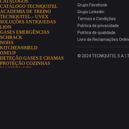
CATÁLOGOS
Grupo Facebook
CATÁLOGO TECNIQUITEL
ACADEMIA DE TREINO
Grupo Linkedin
TECNIQUITEL – UVEX
Termos e Condições
SOLUÇÕES ANTIQUEDAS
Politica de privacidade
LION
GASES EMERGÊNCIAS
Politica de qualidade
SCHRACK
Livro de Reclamações Onlin
NOHA
KITCHENSHIELD
ONEUP
© 2024 TECNIQUITEL S.A. | T
DETEÇÃO GASES E CHAMAS
PROTEÇÃO COZINHAS
MASTERLOCK
AEROSSÓIS
GRIPPS
HAWS
NO RISK
AEROSSÓIS CONDENSADOS
SECUMAR
EXTINTORES GLORIA
MININGSHIELD
COSMETOLOGIA INDUSTRIAL
PORTAL TECNIQUITEL
MISSÃO