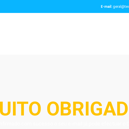
geral@tec
E-mail:
UITO OBRIGAD
nfirmado com sucesso o seu e-mail já pode efectuar o