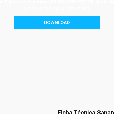
ica Sapato de Segurança S3 SRC GREYSTONE
. Basta cl
em baixo para fazer o Download.
DOWNLOAD
Ficha Técnica Sapat