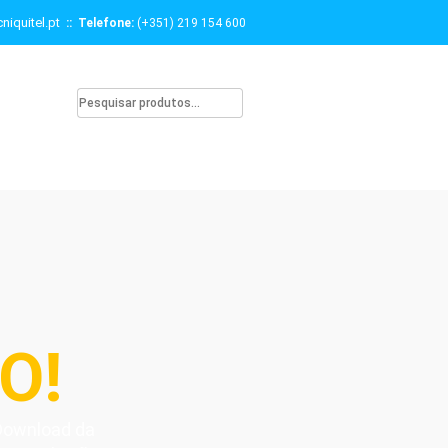
niquitel.pt
:: Telefone:
(+351) 219 154 600
O!
 Download da