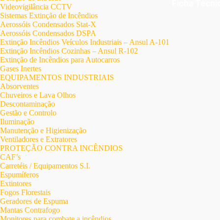
Ficha Técn
Videovigilância CCTV
Sistemas Extinção de Incêndios
Aerossóis Condensados Stat-X
Aerossóis Condensados DSPA
Extinção Incêndios Veículos Industriais – Ansul A-101
Extinção Incêndios Cozinhas – Ansul R-102
Extinção de Incêndios para Autocarros
Gases Inertes
EQUIPAMENTOS INDUSTRIAIS
Absorventes
Chuveiros e Lava Olhos
Descontaminação
Gestão e Controlo
Iluminação
Manutenção e Higienização
Ventiladores e Extratores
PROTEÇÃO CONTRA INCÊNDIOS
CAF’s
Carretéis / Equipamentos S.I.
Espumíferos
Extintores
Fogos Florestais
Geradores de Espuma
Mantas Contrafogo
Monitores para combate a incêndios