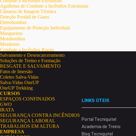
Combate a Incêndios Estruturais
Agulhetas de Combate a Incêndios Estruturais
Câmaras de Imagem Térmica
Deteção Portátil de Gases
Eletrobombas
Equipamento de Proteção Individual
Mangueiras
Motobombas
Monitores
Combate a Incêndios Rurais
Salvamento e Desencarceramento
Soluções de Treino e Formação
RESGATE E SALVAMENTO
Fatos de Imersão
Coletes Salva-Vidas
Salva-Vidas OneUP
OneUP Trekking
CURSOS
ESPAÇOS CONFINADOS
LINKS ÚTEIS
GWO
IRATA
SEGURANÇA CONTRA INCÊNDIOS
Portal Tecniquitel
SEGURANÇA LABORAL
TRABALHOS EM ALTURA
Academia de Treino
EMPRESA
Blog Tecniquitel