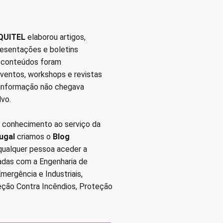
QUITEL
elaborou artigos,
presentações e boletins
s conteúdos foram
eventos, workshops e revistas
 informação não chegava
lvo.
 conhecimento ao serviço da
ugal
criamos o
Blog
 qualquer pessoa aceder a
nadas com a Engenharia de
ergência e Industriais,
eção Contra Incêndios, Proteção