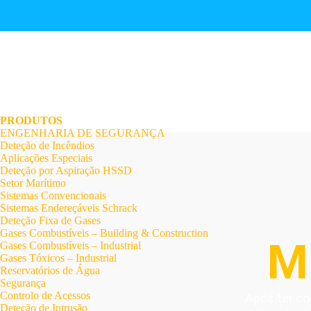
.
.
.
.
.
.
.
PRODUTOS
ENGENHARIA DE SEGURANÇA
Deteção de Incêndios
Aplicações Especiais
Deteção por Aspiração HSSD
Setor Marítimo
Sistemas Convencionais
Sistemas Endereçáveis Schrack
Deteção Fixa de Gases
Gases Combustíveis – Building & Construction
M
Gases Combustíveis – Industrial
Gases Tóxicos – Industrial
Reservatórios de Água
Segurança
Controlo de Acessos
Após ter co
Deteção de Intrusão