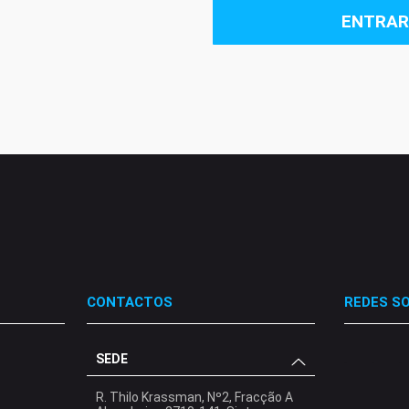
ENTRAR
CONTACTOS
REDES SO
SEDE
.
.
.
R. Thilo Krassman, Nº2, Fracção A