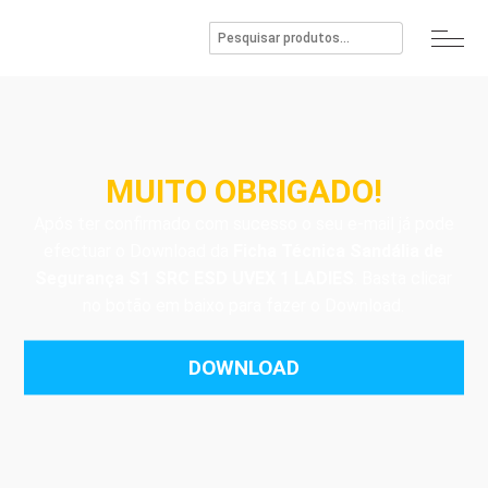
MUITO OBRIGADO!
Após ter confirmado com sucesso o seu e-mail já pode
efectuar o Download da
Ficha Técnica Sandália de
Segurança S1 SRC ESD UVEX 1 LADIES
. Basta clicar
no botão em baixo para fazer o Download.
DOWNLOAD