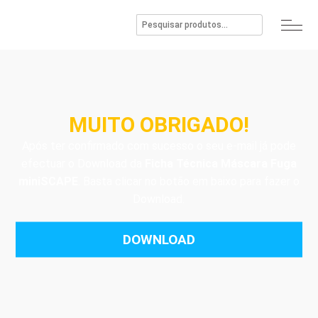
MUITO OBRIGADO!
Após ter confirmado com sucesso o seu e-mail já pode
efectuar o Download da
Ficha Técnica Máscara Fuga
miniSCAPE
. Basta clicar no botão em baixo para fazer o
Download.
DOWNLOAD