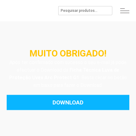
MUITO OBRIGADO!
Após ter confirmado com sucesso o seu e-mail já pode
efectuar o Download da
Ficha Técnica Luva de
Proteção Uvex Arc Protect G1
. Basta clicar no botão
em baixo para fazer o Download.
DOWNLOAD