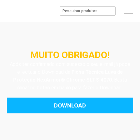
MUITO OBRIGADO!
Após ter confirmado com sucesso o seu e-mail já pode
efectuar o Download da
Ficha Técnica Luva de
Proteção HexArmor® Chrome SLT® 4070
. Basta
clicar no botão em baixo para fazer o Download.
DOWNLOAD