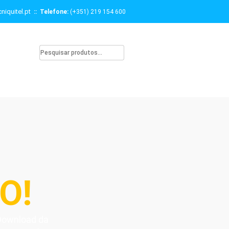
niquitel.pt
:: Telefone:
(+351) 219 154 600
O!
 Download da