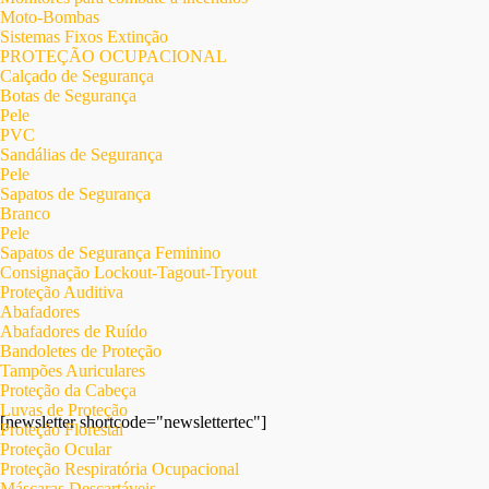
Moto-Bombas
Sistemas Fixos Extinção
PROTEÇÃO OCUPACIONAL
Calçado de Segurança
Botas de Segurança
Pele
PVC
Sandálias de Segurança
Pele
Sapatos de Segurança
Branco
Pele
Sapatos de Segurança Feminino
Consignação Lockout-Tagout-Tryout
Proteção Auditiva
Abafadores
Abafadores de Ruído
Bandoletes de Proteção
Tampões Auriculares
Proteção da Cabeça
Luvas de Proteção
[newsletter shortcode="newslettertec"]
Proteção Florestal
Proteção Ocular
Proteção Respiratória Ocupacional
Máscaras Descartáveis