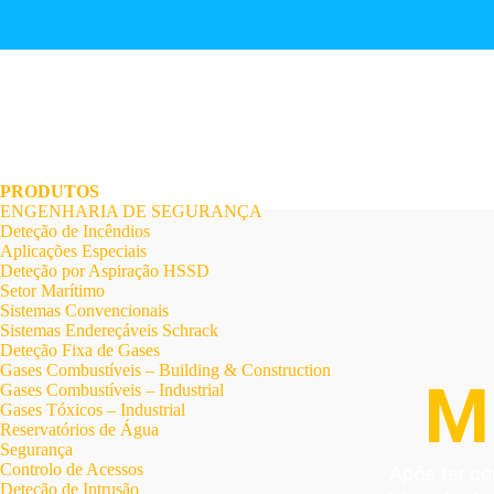
.
.
.
.
.
.
.
PRODUTOS
ENGENHARIA DE SEGURANÇA
Deteção de Incêndios
Aplicações Especiais
Deteção por Aspiração HSSD
Setor Marítimo
Sistemas Convencionais
Sistemas Endereçáveis Schrack
Deteção Fixa de Gases
Gases Combustíveis – Building & Construction
M
Gases Combustíveis – Industrial
Gases Tóxicos – Industrial
Reservatórios de Água
Segurança
Controlo de Acessos
Após ter co
Deteção de Intrusão