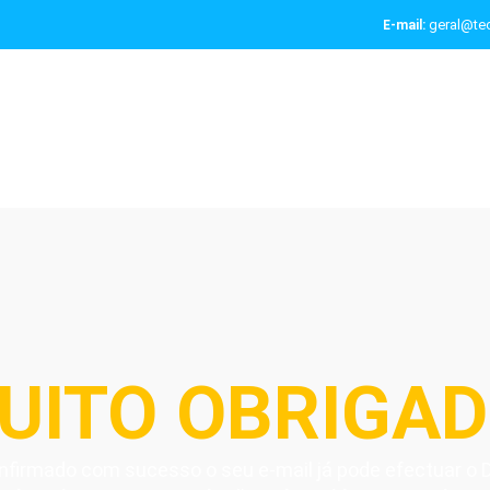
geral@tec
E-mail:
UITO OBRIGAD
nfirmado com sucesso o seu e-mail já pode efectuar o