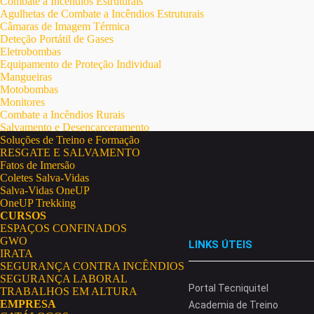
Combate a Incêndios Estruturais
Agulhetas de Combate a Incêndios Estruturais
Câmaras de Imagem Térmica
Deteção Portátil de Gases
Eletrobombas
Equipamento de Proteção Individual
Mangueiras
Motobombas
Monitores
Combate a Incêndios Rurais
Salvamento e Desencarceramento
Soluções de Treino e Formação
RESGATE E SALVAMENTO
Fatos de Imersão
Coletes Salva-Vidas
Salva-Vidas OneUP
OneUP Trekking
CURSOS
ESPAÇOS CONFINADOS
GWO
LINKS ÚTEIS
IRATA
SEGURANÇA CONTRA INCÊNDIOS
SEGURANÇA LABORAL
Portal Tecniquitel
TRABALHOS EM ALTURA
EMPRESA
Academia de Treino