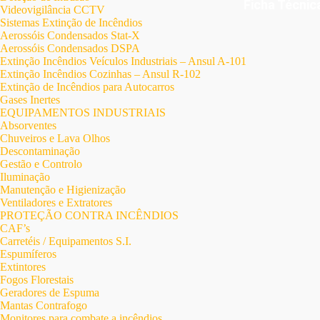
Ficha Técni
Videovigilância CCTV
Sistemas Extinção de Incêndios
Aerossóis Condensados Stat-X
Aerossóis Condensados DSPA
Extinção Incêndios Veículos Industriais – Ansul A-101
Extinção Incêndios Cozinhas – Ansul R-102
Extinção de Incêndios para Autocarros
Gases Inertes
EQUIPAMENTOS INDUSTRIAIS
Absorventes
Chuveiros e Lava Olhos
Descontaminação
Gestão e Controlo
Iluminação
Manutenção e Higienização
Ventiladores e Extratores
PROTEÇÃO CONTRA INCÊNDIOS
CAF’s
Carretéis / Equipamentos S.I.
Espumíferos
Extintores
Fogos Florestais
Geradores de Espuma
Mantas Contrafogo
Monitores para combate a incêndios