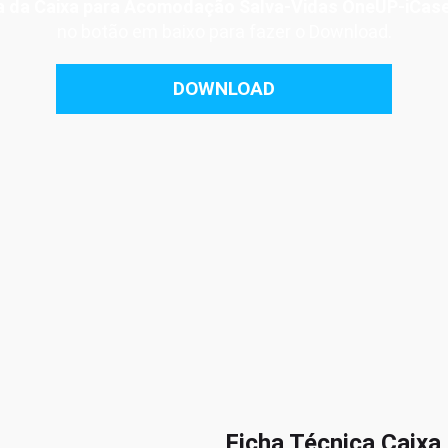
ca da Caixa para Acomodação Salva-Vidas OneUP-iCas
no botão em baixo para fazer o Download.
DOWNLOAD
Ficha Técnica Caixa