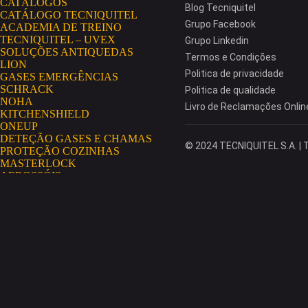
CATÁLOGOS
Blog Tecniquitel
CATÁLOGO TECNIQUITEL
Grupo Facebook
ACADEMIA DE TREINO
TECNIQUITEL – UVEX
Grupo Linkedin
SOLUÇÕES ANTIQUEDAS
Termos e Condições
LION
Politica de privacidade
GASES EMERGÊNCIAS
SCHRACK
Politica de qualidade
NOHA
Livro de Reclamações Onlin
KITCHENSHIELD
ONEUP
DETEÇÃO GASES E CHAMAS
© 2024 TECNIQUITEL S.A. | T
PROTEÇÃO COZINHAS
MASTERLOCK
AEROSSÓIS
GRIPPS
HAWS
NO RISK
AEROSSÓIS CONDENSADOS
SECUMAR
EXTINTORES GLORIA
MININGSHIELD
COSMETOLOGIA INDUSTRIAL
PORTAL TECNIQUITEL
MISSÃO