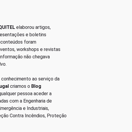
QUITEL
elaborou artigos,
presentações e boletins
s conteúdos foram
eventos, workshops e revistas
 informação não chegava
lvo.
 conhecimento ao serviço da
ugal
criamos o
Blog
 qualquer pessoa aceder a
nadas com a Engenharia de
ergência e Industriais,
eção Contra Incêndios, Proteção