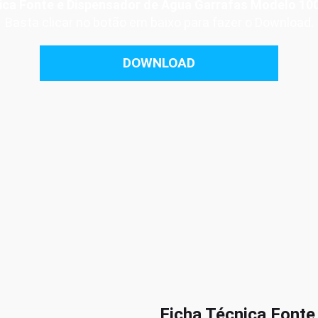
nica Fonte e Dispensador de Água Garrafas Modelo 1
Basta clicar no botão em baixo para fazer o Download.
DOWNLOAD
Ficha Técnica Fonte