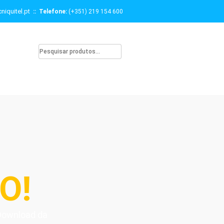
niquitel.pt
:: Telefone:
(+351) 219 154 600
O!
 Download da