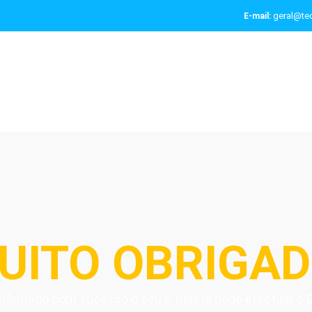
geral@tec
E-mail:
UITO OBRIGAD
nfirmado com sucesso o seu e-mail já pode efectuar o