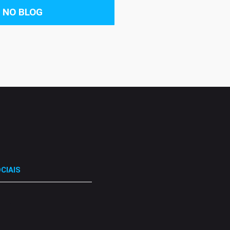
 NO BLOG
CIAIS
.
.
.
.