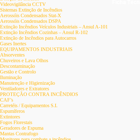
Ficha Téc
Videovigilância CCTV
Sistemas Extinção de Incêndios
Aerossóis Condensados Stat-X
Aerossóis Condensados DSPA
Extinção Incêndios Veículos Industriais – Ansul A-101
Extinção Incêndios Cozinhas – Ansul R-102
Extinção de Incêndios para Autocarros
Gases Inertes
EQUIPAMENTOS INDUSTRIAIS
Absorventes
Chuveiros e Lava Olhos
Descontaminação
Gestão e Controlo
Iluminação
Manutenção e Higienização
Ventiladores e Extratores
PROTEÇÃO CONTRA INCÊNDIOS
CAF’s
Carretéis / Equipamentos S.I.
Espumíferos
Extintores
Fogos Florestais
Geradores de Espuma
Mantas Contrafogo
Monitores para combate a incêndios