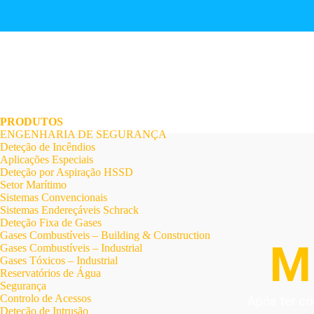
.
.
.
.
.
.
.
PRODUTOS
ENGENHARIA DE SEGURANÇA
Deteção de Incêndios
Aplicações Especiais
Deteção por Aspiração HSSD
Setor Marítimo
Sistemas Convencionais
Sistemas Endereçáveis Schrack
Deteção Fixa de Gases
Gases Combustíveis – Building & Construction
M
Gases Combustíveis – Industrial
Gases Tóxicos – Industrial
Reservatórios de Água
Segurança
Controlo de Acessos
Após ter co
Deteção de Intrusão