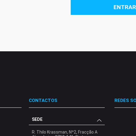
ENTRAR
CONTACTOS
REDES SO
SEDE
.
.
.
R. Thilo Krassman, Nº2, Fracção A