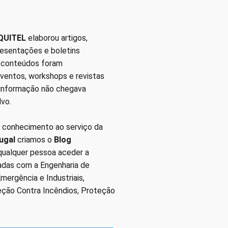
QUITEL
elaborou artigos,
presentações e boletins
s conteúdos foram
eventos, workshops e revistas
 informação não chegava
lvo.
 conhecimento ao serviço da
ugal
criamos o
Blog
 qualquer pessoa aceder a
nadas com a Engenharia de
ergência e Industriais,
eção Contra Incêndios, Proteção