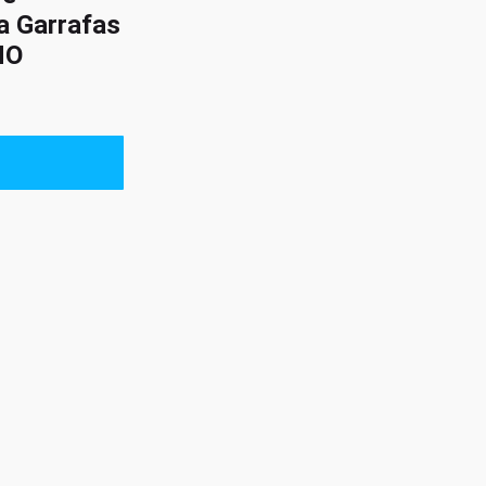
a Garrafas
HO