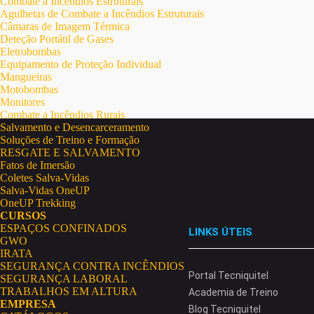
Combate a Incêndios Estruturais
Agulhetas de Combate a Incêndios Estruturais
Câmaras de Imagem Térmica
Deteção Portátil de Gases
Eletrobombas
Equipamento de Proteção Individual
Mangueiras
Motobombas
Monitores
Combate a Incêndios Rurais
Salvamento e Desencarceramento
Soluções de Treino e Formação
RESGATE E SALVAMENTO
Fatos de Imersão
Coletes Salva-Vidas
Salva-Vidas OneUP
OneUP Trekking
CURSOS
ESPAÇOS CONFINADOS
LINKS ÚTEIS
GWO
IRATA
SEGURANÇA CONTRA INCÊNDIOS
Portal Tecniquitel
SEGURANÇA LABORAL
TRABALHOS EM ALTURA
Academia de Treino
EMPRESA
Blog Tecniquitel