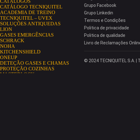
CATÁLOGOS
Grupo Facebook
CATÁLOGO TECNIQUITEL
ACADEMIA DE TREINO
Grupo Linkedin
TECNIQUITEL – UVEX
Termos e Condições
SOLUÇÕES ANTIQUEDAS
Politica de privacidade
LION
GASES EMERGÊNCIAS
Politica de qualidade
SCHRACK
Livro de Reclamações Onlin
NOHA
KITCHENSHIELD
ONEUP
© 2024 TECNIQUITEL S.A. | T
DETEÇÃO GASES E CHAMAS
PROTEÇÃO COZINHAS
MASTERLOCK
AEROSSÓIS
GRIPPS
HAWS
NO RISK
AEROSSÓIS CONDENSADOS
SECUMAR
EXTINTORES GLORIA
MININGSHIELD
COSMETOLOGIA INDUSTRIAL
PORTAL TECNIQUITEL
MISSÃO