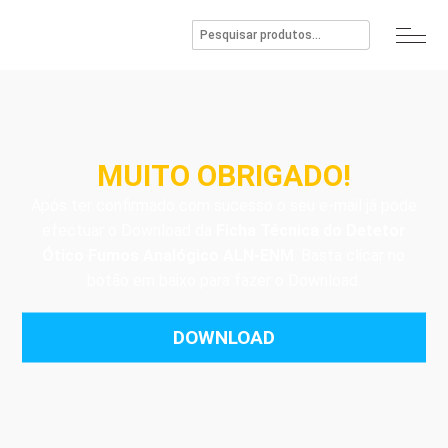
MUITO OBRIGADO!
Após ter confirmado com sucesso o seu e-mail já pode
efectuar o Download da
Ficha Técnica do Detetor
Ótico Fumos Analógico ALN-ENM
. Basta clicar no
botão em baixo para fazer o Download.
DOWNLOAD