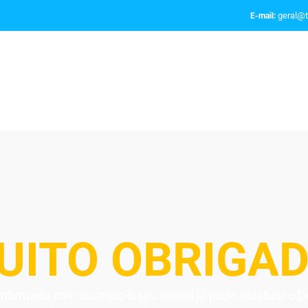
geral@t
E-mail:
UITO OBRIGAD
onfirmado com sucesso o seu e-mail já pode efectuar o 