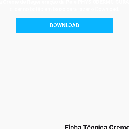
ca Creme de Regeneração da Pele PHYSIODERM® CUR
clicar no botão em baixo para fazer o Download.
DOWNLOAD
Ficha Técnica Crem