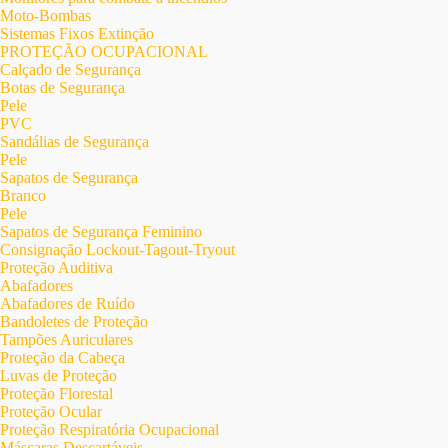
Moto-Bombas
Sistemas Fixos Extinção
PROTEÇÃO OCUPACIONAL
Calçado de Segurança
Botas de Segurança
Pele
PVC
Sandálias de Segurança
Pele
Sapatos de Segurança
Branco
Pele
Sapatos de Segurança Feminino
Consignação Lockout-Tagout-Tryout
Proteção Auditiva
Abafadores
Abafadores de Ruído
Bandoletes de Proteção
Tampões Auriculares
Proteção da Cabeça
Luvas de Proteção
Proteção Florestal
Proteção Ocular
Proteção Respiratória Ocupacional
Máscaras Descartáveis