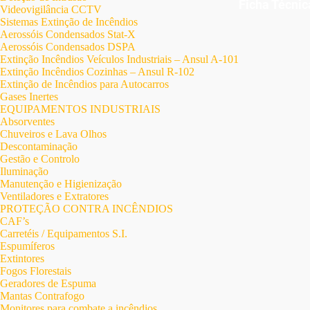
Ficha Técni
Videovigilância CCTV
Sistemas Extinção de Incêndios
Aerossóis Condensados Stat-X
Aerossóis Condensados DSPA
Extinção Incêndios Veículos Industriais – Ansul A-101
Extinção Incêndios Cozinhas – Ansul R-102
Extinção de Incêndios para Autocarros
Gases Inertes
EQUIPAMENTOS INDUSTRIAIS
Absorventes
Chuveiros e Lava Olhos
Descontaminação
Gestão e Controlo
Iluminação
Manutenção e Higienização
Ventiladores e Extratores
PROTEÇÃO CONTRA INCÊNDIOS
CAF’s
Carretéis / Equipamentos S.I.
Espumíferos
Extintores
Fogos Florestais
Geradores de Espuma
Mantas Contrafogo
Monitores para combate a incêndios