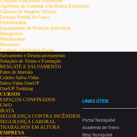
Combate a Incêndios Estruturais
Agulhetas de Combate a Incêndios Estruturais
Câmaras de Imagem Térmica
Deteção Portátil de Gases
Eletrobombas
Equipamento de Proteção Individual
Mangueiras
Motobombas
Monitores
Combate a Incêndios Rurais
Salvamento e Desencarceramento
Soluções de Treino e Formação
RESGATE E SALVAMENTO
Fatos de Imersão
Coletes Salva-Vidas
Salva-Vidas OneUP
OneUP Trekking
CURSOS
ESPAÇOS CONFINADOS
LINKS ÚTEIS
GWO
IRATA
SEGURANÇA CONTRA INCÊNDIOS
Portal Tecniquitel
SEGURANÇA LABORAL
TRABALHOS EM ALTURA
Academia de Treino
EMPRESA
Blog Tecniquitel