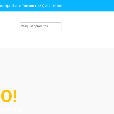
ecniquitel.pt
:: Telefone:
(+351) 219 154 600
O!
Download da