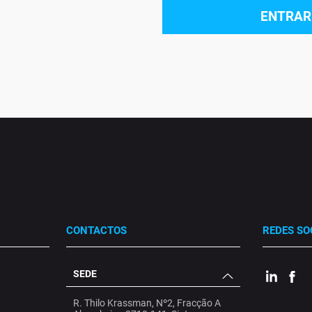
ENTRAR
CONTACTOS
REDES SO
SEDE
.
.
.
R. Thilo Krassman, Nº2, Fracção A