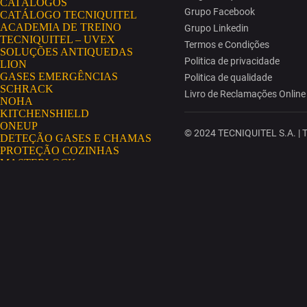
CATÁLOGOS
Grupo Facebook
CATÁLOGO TECNIQUITEL
ACADEMIA DE TREINO
Grupo Linkedin
TECNIQUITEL – UVEX
Termos e Condições
SOLUÇÕES ANTIQUEDAS
Politica de privacidade
LION
GASES EMERGÊNCIAS
Politica de qualidade
SCHRACK
Livro de Reclamações Online
NOHA
KITCHENSHIELD
ONEUP
© 2024 TECNIQUITEL S.A. | To
DETEÇÃO GASES E CHAMAS
PROTEÇÃO COZINHAS
MASTERLOCK
AEROSSÓIS
GRIPPS
HAWS
NO RISK
AEROSSÓIS CONDENSADOS
SECUMAR
EXTINTORES GLORIA
MININGSHIELD
COSMETOLOGIA INDUSTRIAL
PORTAL TECNIQUITEL
MISSÃO