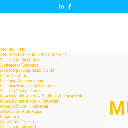
.
.
.
.
.
.
.
PRODUTOS
ENGENHARIA DE SEGURANÇA
Deteção de Incêndios
Aplicações Especiais
Deteção por Aspiração HSSD
Setor Marítimo
Sistemas Convencionais
Sistemas Endereçáveis Schrack
Deteção Fixa de Gases
Gases Combustíveis – Building & Construction
M
Gases Combustíveis – Industrial
Gases Tóxicos – Industrial
Reservatórios de Água
Segurança
Controlo de Acessos
Após ter c
Deteção de Intrusão