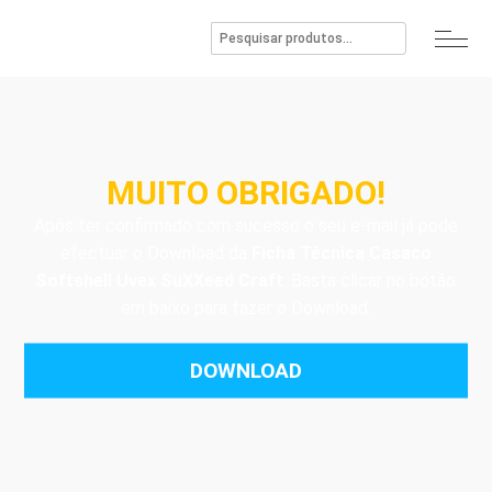
MUITO OBRIGADO!
Após ter confirmado com sucesso o seu e-mail já pode
efectuar o Download da
Ficha Técnica Casaco
Softshell Uvex SuXXeed Craft
. Basta clicar no botão
em baixo para fazer o Download.
DOWNLOAD