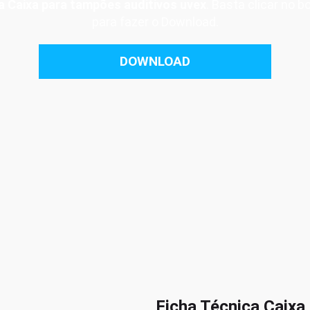
a Caixa para tampões auditivos uvex
. Basta clicar no 
para fazer o Download.
DOWNLOAD
Ficha Técnica Caixa