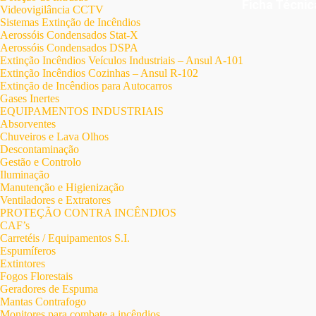
Ficha Técnic
Videovigilância CCTV
Sistemas Extinção de Incêndios
Aerossóis Condensados Stat-X
Aerossóis Condensados DSPA
Extinção Incêndios Veículos Industriais – Ansul A-101
Extinção Incêndios Cozinhas – Ansul R-102
Extinção de Incêndios para Autocarros
Gases Inertes
EQUIPAMENTOS INDUSTRIAIS
Absorventes
Chuveiros e Lava Olhos
Descontaminação
Gestão e Controlo
Iluminação
Manutenção e Higienização
Ventiladores e Extratores
PROTEÇÃO CONTRA INCÊNDIOS
CAF’s
Carretéis / Equipamentos S.I.
Espumíferos
Extintores
Fogos Florestais
Geradores de Espuma
Mantas Contrafogo
Monitores para combate a incêndios