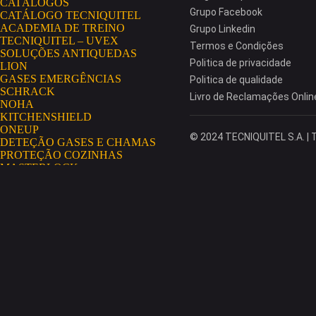
CATÁLOGOS
Grupo Facebook
CATÁLOGO TECNIQUITEL
ACADEMIA DE TREINO
Grupo Linkedin
TECNIQUITEL – UVEX
Termos e Condições
SOLUÇÕES ANTIQUEDAS
Politica de privacidade
LION
GASES EMERGÊNCIAS
Politica de qualidade
SCHRACK
Livro de Reclamações Onlin
NOHA
KITCHENSHIELD
ONEUP
© 2024 TECNIQUITEL S.A. | T
DETEÇÃO GASES E CHAMAS
PROTEÇÃO COZINHAS
MASTERLOCK
AEROSSÓIS
GRIPPS
HAWS
NO RISK
AEROSSÓIS CONDENSADOS
SECUMAR
EXTINTORES GLORIA
MININGSHIELD
COSMETOLOGIA INDUSTRIAL
PORTAL TECNIQUITEL
MISSÃO