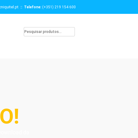
niquitel.pt
:: Telefone:
(+351) 219 154 600
O!
 Download da