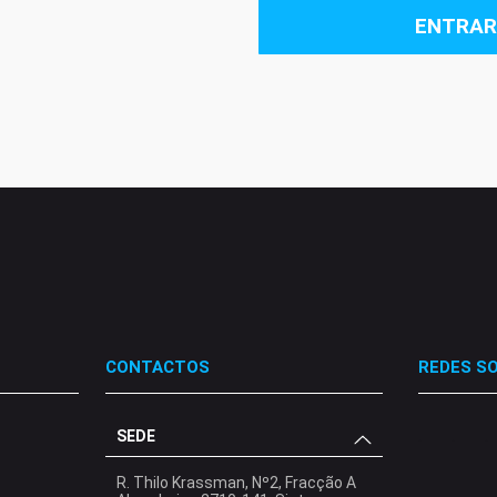
ENTRAR
CONTACTOS
REDES SO
SEDE
.
.
.
R. Thilo Krassman, Nº2, Fracção A