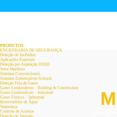
.
.
.
.
.
.
.
PRODUTOS
ENGENHARIA DE SEGURANÇA
Deteção de Incêndios
Aplicações Especiais
Deteção por Aspiração HSSD
Setor Marítimo
Sistemas Convencionais
Sistemas Endereçáveis Schrack
Deteção Fixa de Gases
Gases Combustíveis – Building & Construction
M
Gases Combustíveis – Industrial
Gases Tóxicos – Industrial
Reservatórios de Água
Segurança
Controlo de Acessos
Após ter co
Deteção de Intrusão