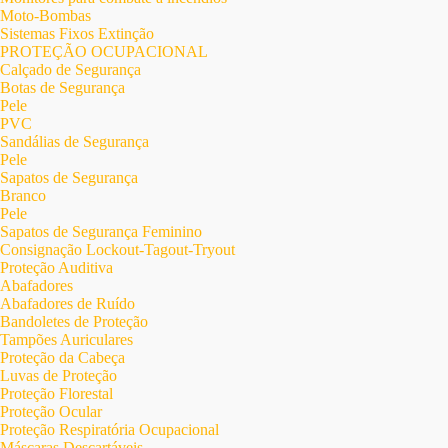
Moto-Bombas
Sistemas Fixos Extinção
PROTEÇÃO OCUPACIONAL
Calçado de Segurança
Botas de Segurança
Pele
PVC
Sandálias de Segurança
Pele
Sapatos de Segurança
Branco
Pele
Sapatos de Segurança Feminino
Consignação Lockout-Tagout-Tryout
Proteção Auditiva
Abafadores
Abafadores de Ruído
Bandoletes de Proteção
Tampões Auriculares
Proteção da Cabeça
Luvas de Proteção
Proteção Florestal
Proteção Ocular
Proteção Respiratória Ocupacional
Máscaras Descartáveis