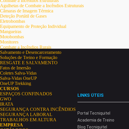
Combate a Incêndios Estruturais
Agulhetas de Combate a Incêndios Estruturais
Câmaras de Imagem Térmica
Deteção Portátil de Gases
Eletrobombas
Equipamento de Proteção Individual
Mangueiras
Motobombas
Monitores
Combate a Incêndios Rurais
Salvamento e Desencarceramento
Soluções de Treino e Formação
RESGATE E SALVAMENTO
Fatos de Imersão
Coletes Salva-Vidas
Salva-Vidas OneUP
OneUP Trekking
CURSOS
ESPAÇOS CONFINADOS
LINKS ÚTEIS
GWO
IRATA
SEGURANÇA CONTRA INCÊNDIOS
Portal Tecniquitel
SEGURANÇA LABORAL
TRABALHOS EM ALTURA
Academia de Treino
EMPRESA
Blog Tecniquitel