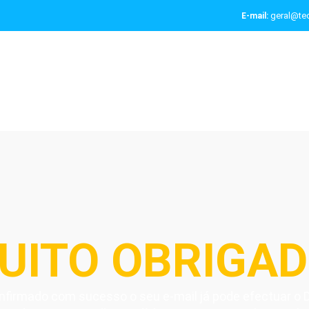
geral@tec
E-mail:
UITO OBRIGAD
nfirmado com sucesso o seu e-mail já pode efectuar o