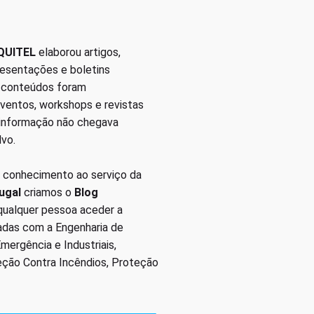
QUITEL
elaborou artigos,
presentações e boletins
s conteúdos foram
eventos, workshops e revistas
 informação não chegava
lvo.
 conhecimento ao serviço da
ugal
criamos o
Blog
 qualquer pessoa aceder a
nadas com a Engenharia de
ergência e Industriais,
eção Contra Incêndios, Proteção