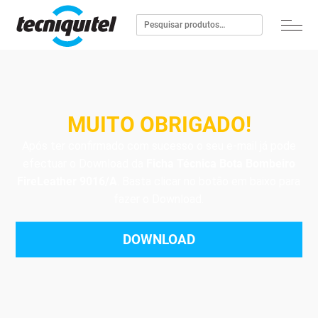
MUITO OBRIGADO!
Após ter confirmado com sucesso o seu e-mail já pode
efectuar o Download da
Ficha Técnica Bota Bombeiro
FireLeather 9016/A
. Basta clicar no botão em baixo para
fazer o Download.
DOWNLOAD