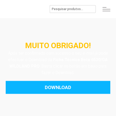
MUITO OBRIGADO!
Após ter confirmado com sucesso o seu e-mail já pode
efectuar o Download da
Ficha Técnica Bota 6530/GA
WILDLAND PRO
. Basta clicar no botão em baixo para
fazer o Download.
DOWNLOAD