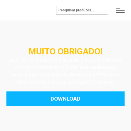
MUITO OBRIGADO!
Após ter confirmado com sucesso o seu e-mail já pode
efectuar o Download da
Ficha Técnica Bloqueio
Universal para Disjuntores Miniatura S2394
. Basta
clicar no botão em baixo para fazer o Download.
DOWNLOAD