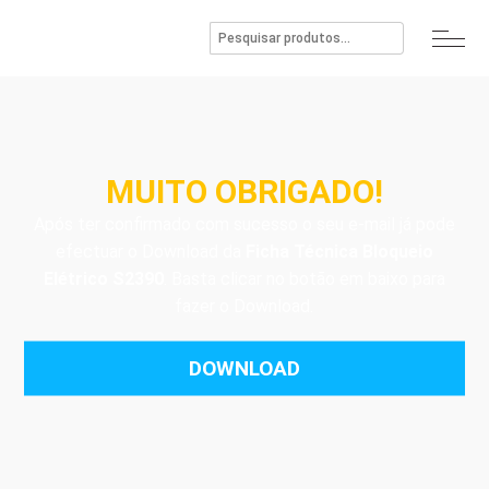
MUITO OBRIGADO!
Após ter confirmado com sucesso o seu e-mail já pode
efectuar o Download da
Ficha Técnica Bloqueio
Elétrico S2390
. Basta clicar no botão em baixo para
fazer o Download.
DOWNLOAD