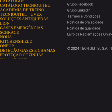
CATÁLOGOS
Grupo Facebook
CATÁLOGO TECNIQUITEL
ACADEMIA DE TREINO
Grupo Linkedin
TECNIQUITEL – UVEX
Termos e Condições
SOLUÇÕES ANTIQUEDAS
Politica de privacidade
LION
GASES EMERGÊNCIAS
Politica de qualidade
SCHRACK
Livro de Reclamações Onlin
NOHA
KITCHENSHIELD
ONEUP
© 2024 TECNIQUITEL S.A. | T
DETEÇÃO GASES E CHAMAS
PROTEÇÃO COZINHAS
MASTERLOCK
AEROSSÓIS
GRIPPS
HAWS
NO RISK
AEROSSÓIS CONDENSADOS
SECUMAR
EXTINTORES GLORIA
MININGSHIELD
COSMETOLOGIA INDUSTRIAL
PORTAL TECNIQUITEL
MISSÃO