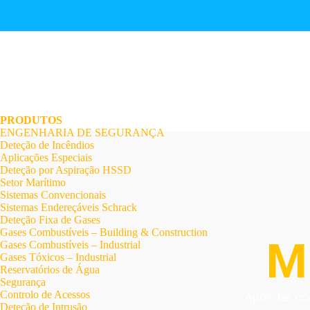
.
.
.
.
.
.
.
PRODUTOS
ENGENHARIA DE SEGURANÇA
Deteção de Incêndios
Aplicações Especiais
Deteção por Aspiração HSSD
Setor Marítimo
Sistemas Convencionais
Sistemas Endereçáveis Schrack
Deteção Fixa de Gases
Gases Combustíveis – Building & Construction
M
Gases Combustíveis – Industrial
Gases Tóxicos – Industrial
Reservatórios de Água
Segurança
Controlo de Acessos
Após ter co
Deteção de Intrusão