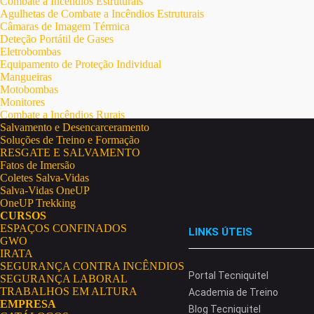
Combate a Incêndios Estruturais
Agulhetas de Combate a Incêndios Estruturais
Câmaras de Imagem Térmica
Deteção Portátil de Gases
Eletrobombas
Equipamento de Proteção Individual
Mangueiras
Motobombas
Monitores
Combate a Incêndios Rurais
Salvamento e Desencarceramento
Soluções de Treino e Formação
RESGATE E SALVAMENTO
Fatos de Imersão
Coletes Salva-Vidas
Salva-Vidas OneUP
OneUP Trekking
CURSOS
ESPAÇOS CONFINADOS
LINKS ÚTEIS
GWO
IRATA
SEGURANÇA CONTRA INCÊNDIOS
Portal Tecniquitel
SEGURANÇA LABORAL
TRABALHOS EM ALTURA
Academia de Treino
EMPRESA
Blog Tecniquitel