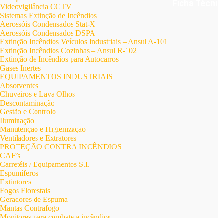
Ficha Técn
Videovigilância CCTV
Sistemas Extinção de Incêndios
Aerossóis Condensados Stat-X
Aerossóis Condensados DSPA
Extinção Incêndios Veículos Industriais – Ansul A-101
Extinção Incêndios Cozinhas – Ansul R-102
Extinção de Incêndios para Autocarros
Gases Inertes
EQUIPAMENTOS INDUSTRIAIS
Absorventes
Chuveiros e Lava Olhos
Descontaminação
Gestão e Controlo
Iluminação
Manutenção e Higienização
Ventiladores e Extratores
PROTEÇÃO CONTRA INCÊNDIOS
CAF’s
Carretéis / Equipamentos S.I.
Espumíferos
Extintores
Fogos Florestais
Geradores de Espuma
Mantas Contrafogo
Monitores para combate a incêndios