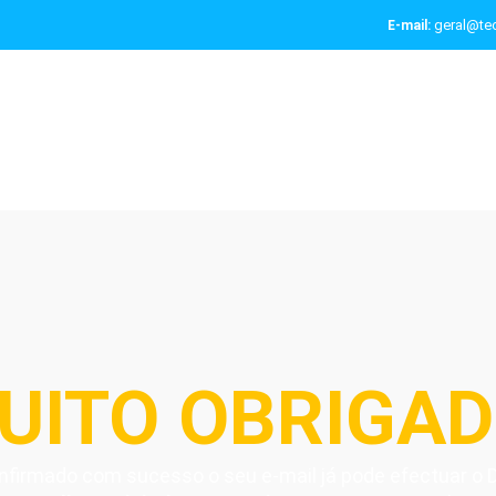
geral@tec
E-mail:
UITO OBRIGAD
nfirmado com sucesso o seu e-mail já pode efectuar o