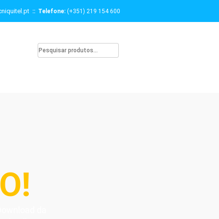
niquitel.pt
:: Telefone:
(+351) 219 154 600
O!
 Download da