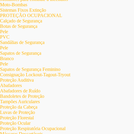
Moto-Bombas
Sistemas Fixos Extinção
PROTEÇÃO OCUPACIONAL
Calçado de Segurança
Botas de Segurança
Pele
PVC
Sandálias de Segurança
Pele
Sapatos de Segurança
Branco
Pele
Sapatos de Segurança Feminino
Consignação Lockout-Tagout-Tryout
Proteção Auditiva
Abafadores
Abafadores de Ruído
Bandoletes de Proteção
Tampões Auriculares
Proteção da Cabeça
Luvas de Proteção
Proteção Florestal
Proteção Ocular
Proteção Respiratória Ocupacional
Máscaras Descartáveis