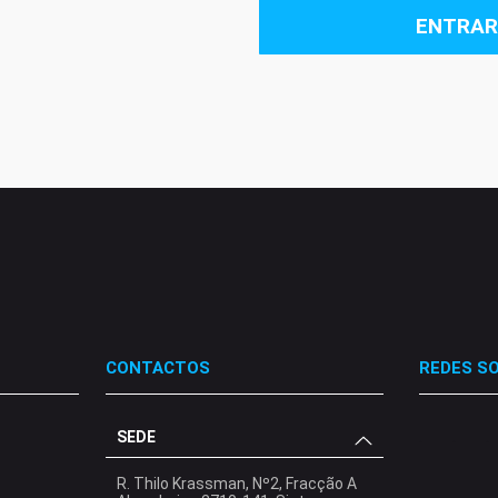
ENTRAR
CONTACTOS
REDES SO
SEDE
.
.
.
R. Thilo Krassman, Nº2, Fracção A