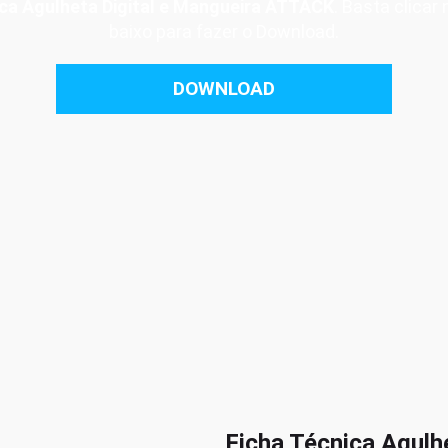
ica Agulheta Digital e Mangueira ATTACK
. Basta clicar
baixo para fazer o Download.
DOWNLOAD
Ficha Técnica Agulhe