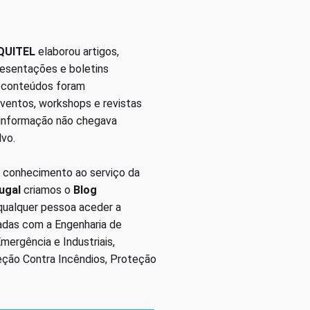
QUITEL
elaborou artigos,
presentações e boletins
s conteúdos foram
eventos, workshops e revistas
 informação não chegava
lvo.
 conhecimento ao serviço da
ugal
criamos o
Blog
 qualquer pessoa aceder a
nadas com a Engenharia de
ergência e Industriais,
eção Contra Incêndios, Proteção