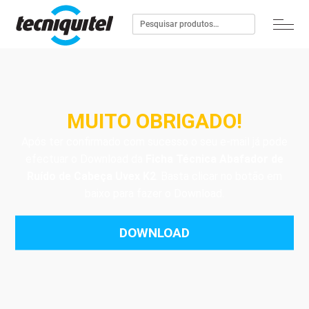
MUITO OBRIGADO!
Após ter confirmado com sucesso o seu e-mail já pode
efectuar o Download da
Ficha Técnica Abafador de
Ruído de Cabeça Uvex K2
. Basta clicar no botão em
baixo para fazer o Download.
DOWNLOAD